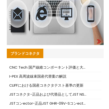
ブランドコネクタ
CNC Tech 国产線維コンポーネント評価と大量生産適合ガイド
I-PEX 高周波線束国産代替案の解説
CLIFFにおける国産コネクタテスト基準の更新
JSTコネクタ-正品および代替品としてJST NSHR-02V-Sコネクタを提供します
JSTコンector-正品JST GHR-09V-Sコンector|代替品提供