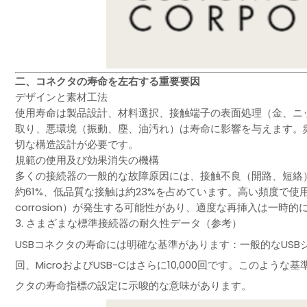
二、コネクタの寿命を左右する重要要因
デザインと素材工法
使用寿命は製品設計、材料選択、接触端子の表面処理（金、ニ
取り、悪環境（振動、塵、油汚れ）は寿命に影響を与えます。
切な構造設計が必要です。
規範の使用及び効果消失の機構
多くの接続器の一般的な故障原因には、接触不良（開路、短絡
約61%、低品質な接触は約23%を占めています。高い頻度で使用
corrosion）が発生する可能性があり、適度な再挿入は一時
3. さまざまな標準接続器の耐久性データ（参考）
USBコネクタの寿命には明確な基準があります：一般的なUSBジャッ
回、MicroおよびUSB-Cはさらに10,000回です。このよ
クタの寿命指標の設定に示唆的な意味があります。