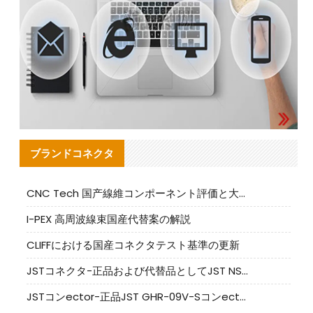
ブランドコネクタ
CNC Tech 国产線維コンポーネント評価と大量生産適合ガイド
I-PEX 高周波線束国産代替案の解説
CLIFFにおける国産コネクタテスト基準の更新
JSTコネクタ-正品および代替品としてJST NSHR-02V-Sコネクタを提供します
JSTコンector-正品JST GHR-09V-Sコンector|代替品提供