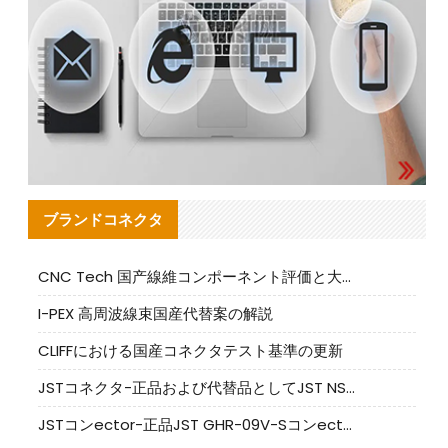
ブランドコネクタ
CNC Tech 国产線維コンポーネント評価と大量生産適合ガイド
I-PEX 高周波線束国産代替案の解説
CLIFFにおける国産コネクタテスト基準の更新
JSTコネクタ-正品および代替品としてJST NSHR-02V-Sコネクタを提供します
JSTコンector-正品JST GHR-09V-Sコンector|代替品提供