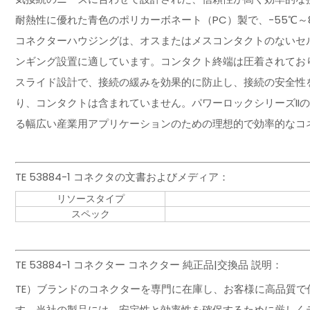
耐熱性に優れた青色のポリカーボネート（PC）製で、-55℃～85℃の温
コネクターハウジングは、オスまたはメスコンタクトのないセル
ンギング設置に適しています。コンタクト終端は圧着されてお
スライド設計で、接続の緩みを効果的に防止し、接続の安全性
り、コンタクトは含まれていません。パワーロックシリーズII
る幅広い産業用アプリケーションのための理想的で効率的なコ
TE 53884-1 コネクタの文書およびメディア：
リソースタイプ
スペック
TE 53884-1 コネクター コネクター 純正品|交換品 説明：
TE）ブランドのコネクターを専門に在庫し、お客様に高品質
す。当社の製品には、安定性と効率性を確保するために厳しく