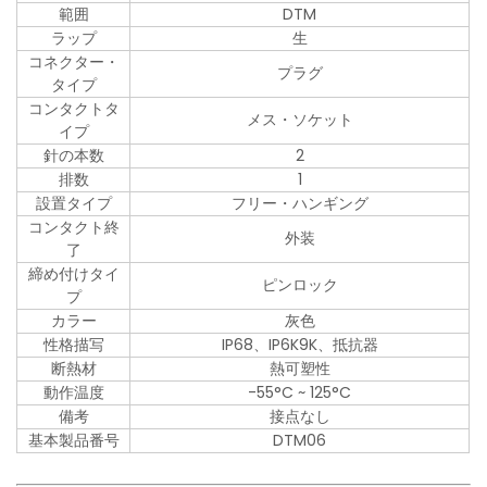
範囲
DTM
ラップ
生
コネクター・
プラグ
タイプ
コンタクトタ
メス・ソケット
イプ
針の本数
2
排数
1
設置タイプ
フリー・ハンギング
コンタクト終
外装
了
締め付けタイ
ピンロック
プ
カラー
灰色
性格描写
IP68、IP6K9K、抵抗器
断熱材
熱可塑性
動作温度
-55°C ~ 125°C
備考
接点なし
基本製品番号
DTM06