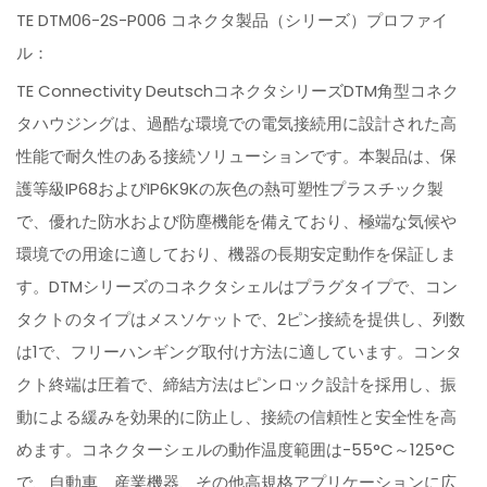
TE DTM06-2S-P006 コネクタ製品（シリーズ）プロファイ
ル：
TE Connectivity DeutschコネクタシリーズDTM角型コネク
タハウジングは、過酷な環境での電気接続用に設計された高
性能で耐久性のある接続ソリューションです。本製品は、保
護等級IP68およびIP6K9Kの灰色の熱可塑性プラスチック製
で、優れた防水および防塵機能を備えており、極端な気候や
環境での用途に適しており、機器の長期安定動作を保証しま
す。DTMシリーズのコネクタシェルはプラグタイプで、コン
タクトのタイプはメスソケットで、2ピン接続を提供し、列数
は1で、フリーハンギング取付け方法に適しています。コンタ
クト終端は圧着で、締結方法はピンロック設計を採用し、振
動による緩みを効果的に防止し、接続の信頼性と安全性を高
めます。コネクターシェルの動作温度範囲は-55°C～125°C
で、自動車、産業機器、その他高規格アプリケーションに広