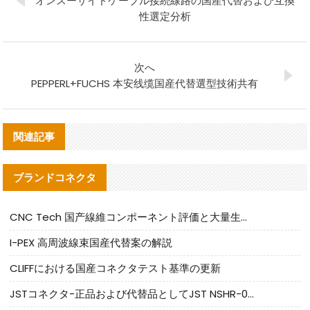
オンスーサイドケーブル接続線路の国産代替および互換
性選定分析
次へ
PEPPERL+FUCHS 本安线缆国産代替選型技術共有
関連記事
ブランドコネクタ
CNC Tech 国产線維コンポーネント評価と大量生産適合ガイド
I-PEX 高周波線束国産代替案の解説
CLIFFにおける国産コネクタテスト基準の更新
JSTコネクタ-正品および代替品としてJST NSHR-02V-Sコネクタを提供します