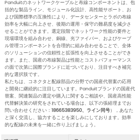
Panduitのネットワークケーブルと布線コンポーネントは、包
括的な製品ライン、モジュール化設計、高性能サポート、お
よび国際標準の互換性により、データセンターとラボの布線
効率を大幅に向上させ、後期の運用・保守の難易度を減少さ
せることができます。選定段階でネットワーク性能の要件と
現場環境を組み合わせ、銅線、光ファイバー、およびケーブ
ル管理コンポーネントを合理的に組み合わせることで、全体
のソリューションの信頼性と拡張性を向上させることができ
ます。また、国産の布線製品は性能とコストパフォーマンス
の面で次第に国際ブランドに近づいており、注目すべき補完
的な選択肢です。
私たちは、コネクタと配線部品の分野での国産代替案の応用
と開発に継続的に注目しています。Panduitブランドの国産代
替案、関連製品の選定や購入に関するご相談や、国産高性能
代替解決策の研究をされている場合は、以下の張経理までお
問い合わせください：
18665383950、ライン同号
），あなた
と深く交流し、協力することを楽しみにしております。効率
的な配線の未来を一緒に作り上げましょう。