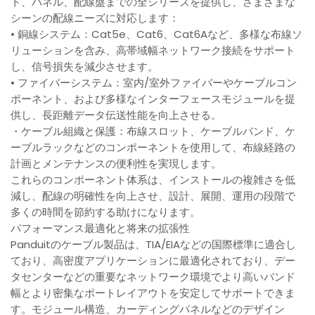
ト、パネル、配線盤までの全シリーズを提供し、さまざまな
シーンの配線ニーズに対応します：
• 銅線システム：Cat5e、Cat6、Cat6Aなど、多様な布線ソ
リューションを含み、高帯域幅ネットワーク接続をサポート
し、信号損失を減少させます。
• ファイバーシステム：室内/室外ファイバーやケーブルコン
ポーネント、および多様なインターフェースモジュールを提
供し、長距離データ伝送性能を向上させる。
・ケーブル組織と保護：布線スロット、ケーブルバンド、ケ
ーブルラックなどのコンポーネントを使用して、布線経路の
計画とメンテナンスの便利性を実現します。
これらのコンポーネント体系は、インストールの複雑さを低
減し、配線の明確性を向上させ、設計、展開、運用の段階で
多くの時間を節約する助けになります。
パフォーマンス最適化と将来の拡張性
Panduitのケーブル製品は、TIA/EIAなどの国際標準に適合し
ており、高密度アプリケーションに最適化されており、デー
タセンターなどの重要なネットワーク環境でより高いバンド
幅とより密集なポートレイアウトを安定してサポートできま
す。モジュール構造、カーディングパネルなどのデザイン