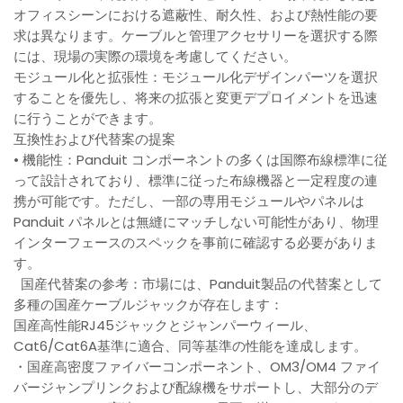
オフィスシーンにおける遮蔽性、耐久性、および熱性能の要
求は異なります。ケーブルと管理アクセサリーを選択する際
には、現場の実際の環境を考慮してください。
モジュール化と拡張性：モジュール化デザインパーツを選択
することを優先し、将来の拡張と変更デプロイメントを迅速
に行うことができます。
互換性および代替案の提案
• 機能性：Panduit コンポーネントの多くは国際布線標準に従
って設計されており、標準に従った布線機器と一定程度の連
携が可能です。ただし、一部の専用モジュールやパネルは
Panduit パネルとは無縫にマッチしない可能性があり、物理
インターフェースのスペックを事前に確認する必要がありま
す。
国産代替案の参考：市場には、Panduit製品の代替案として
多種の国産ケーブルジャックが存在します：
国産高性能RJ45ジャックとジャンパーウィール、
Cat6/Cat6A基準に適合、同等基準の性能を達成します。
・国産高密度ファイバーコンポーネント、OM3/OM4 ファイ
バージャンプリンクおよび配線機をサポートし、大部分のデ