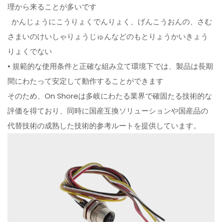
理から来ることが多いです
かんじょうにこうりょくでんりょく、げんこうおんの、さむ
さまいのけいしゃりょうじゅんなどのもとりょうかいきょう
りょくでない‌‌‌‌‌‌‌‌‌‌‌‌‌‌‌‌‌‌‌‌‌‌‌‌‌‌‌‌‌‌‌‌‌‌‌‌‌‌‌‌‌‌‌‌‌‌‌‌‌‌‌‌‌‌‌‌‌‌‌‌‌‌‌‌‌‌‌‌‌‌‌‌‌‌‌‌‌‌‌‌‌‌‌‌‌‌‌‌‌‌‌‌‌‌‌‌‌‌‌‌‌‌‌‌‌‌‌‌‌‌‌‌‌‌‌‌‌‌‌‌‌‌‌‌‌‌‌‌‌‌‌‌‌‌‌‌‌‌‌‌‌‌‌‌‌‌‌‌‌‌‌‌‌‌‌‌‌‌‌‌‌‌‌‌‌‌‌‌‌‌‌‌‌‌‌‌‌‌‌‌‌‌‌‌‌‌‌‌‌‌‌‌‌‌‌‌‌‌‌‌‌‌‌‌‌‌‌‌‌‌‌‌‌‌‌‌‌‌‌‌‌‌‌‌‌‌‌‌‌‌‌‌‌‌‌‌‌‌‌‌‌‌‌‌‌‌‌‌‌‌‌‌‌‌‌‌‌‌‌‌‌‌‌‌‌‌‌‌‌‌‌‌‌‌‌‌‌‌‌‌‌‌‌‌‌‌‌‌‌‌‌‌‌‌‌‌‌‌‌‌‌‌‌‌‌‌‌‌‌‌‌‌‌‌‌‌‌‌‌‌‌‌‌‌‌‌‌‌‌‌‌‌‌‌‌‌‌‌‌‌‌‌‌‌‌‌‌‌‌‌‌‌‌‌‌‌‌‌‌‌‌‌‌‌‌‌‌‌‌‌‌‌‌‌‌‌‌‌‌‌‌‌‌‌‌‌‌‌‌‌‌‌‌‌‌‌‌‌‌‌‌‌‌‌‌‌‌‌‌‌‌‌‌‌‌‌‌‌‌‌‌‌‌‌‌‌‌‌‌‌‌‌‌‌‌‌‌‌‌‌‌‌‌‌‌‌‌‌‌‌‌‌‌‌‌‌‌‌‌‌‌‌‌‌‌‌‌‌‌‌‌‌‌‌‌‌‌‌‌‌‌‌‌‌‌‌‌‌‌‌‌‌‌‌‌‌‌‌‌‌‌‌‌‌‌‌‌‌‌‌‌‌‌‌‌‌‌‌‌‌‌‌‌‌‌‌‌‌‌‌‌‌‌‌‌‌‌‌‌‌‌‌‌‌‌‌‌‌‌‌‌‌‌‌‌‌‌‌‌‌‌‌‌‌‌‌‌‌‌‌‌‌‌‌‌‌‌‌‌‌‌‌‌‌‌‌‌‌‌‌‌‌‌‌‌‌‌‌‌‌‌‌‌‌‌‌‌‌‌‌‌‌‌‌‌‌‌‌‌‌‌‌‌‌‌‌‌‌‌‌‌‌‌‌‌‌‌‌‌‌‌‌‌‌‌‌‌‌‌‌‌‌‌‌‌‌‌‌‌‌‌‌‌‌‌‌‌‌‌‌‌‌‌‌‌‌‌‌‌‌‌‌‌‌‌‌‌‌‌‌‌‌‌‌‌‌‌‌‌‌‌‌‌‌‌‌‌‌‌‌‌‌‌‌‌‌‌‌‌‌‌‌‌‌‌‌‌‌‌‌‌‌‌‌‌‌‌‌‌‌‌‌‌‌‌‌‌‌‌‌‌‌‌‌‌‌‌‌‌‌‌‌‌‌‌‌‌‌‌‌‌‌‌‌‌‌‌‌‌‌‌‌‌‌‌‌‌‌‌‌‌‌‌‌‌‌‌‌‌‌‌‌‌‌‌‌‌‌‌‌‌‌‌‌‌‌‌‌‌‌‌‌‌‌‌‌‌‌‌‌‌‌‌‌‌‌‌‌‌‌‌‌‌‌‌‌‌‌‌‌‌‌‌‌‌‌‌‌‌‌‌‌‌‌‌‌‌‌‌‌‌‌‌‌‌‌‌‌‌‌‌‌‌‌‌‌‌‌‌‌‌‌‌‌‌‌‌‌‌‌‌‌‌‌‌‌‌‌‌‌‌‌‌‌‌‌‌‌‌‌‌‌‌‌‌‌‌‌‌‌‌‌‌‌‌‌‌‌‌‌‌‌‌‌‌‌‌‌‌‌‌‌‌‌‌‌‌‌‌‌‌‌‌‌‌‌‌‌‌‌‌‌‌‌‌‌‌‌‌‌‌‌‌‌‌‌‌‌‌‌‌‌‌‌‌‌‌‌‌‌‌‌‌‌‌‌‌‌‌‌‌‌‌‌‌‌‌‌‌‌‌‌‌‌‌‌‌‌‌‌‌‌‌‌‌‌‌‌‌‌‌‌‌‌‌‌‌‌‌‌‌‌‌‌‌‌‌‌‌‌‌‌‌‌‌‌‌‌‌‌‌‌‌‌‌‌‌‌‌‌‌‌‌‌‌‌‌‌‌‌‌‌‌‌‌‌‌‌‌‌‌‌‌‌‌‌‌‌‌‌‌‌‌‌‌‌‌‌‌‌‌‌‌‌‌‌‌‌‌‌‌‌‌‌‌‌‌‌‌‌‌‌‌‌‌‌‌‌‌‌‌‌‌‌‌‌‌‌‌‌‌‌‌‌‌‌‌‌‌‌‌‌‌‌‌‌‌‌‌‌‌‌‌‌‌‌‌‌‌‌‌‌‌‌‌‌‌‌‌‌‌‌‌‌‌‌‌‌‌‌‌‌‌‌‌‌‌‌‌‌‌‌‌‌‌‌‌‌‌‌‌‌‌‌‌‌‌‌‌‌‌‌‌‌‌‌‌‌‌‌‌‌‌‌‌‌‌‌‌‌‌‌‌‌‌‌‌‌‌‌‌‌‌‌‌‌‌‌‌‌‌‌‌‌‌‌‌‌‌‌‌‌‌‌‌‌‌‌‌‌‌‌‌‌‌‌‌‌‌‌‌‌‌‌‌‌‌‌‌‌‌‌‌‌‌‌‌‌‌‌‌‌‌‌‌‌‌‌‌‌‌‌‌‌‌‌‌‌‌‌‌‌‌‌‌‌‌‌‌‌‌‌‌‌‌‌‌‌‌‌‌‌‌‌‌‌‌‌‌‌‌‌‌‌‌‌‌‌‌‌‌‌‌‌‌‌‌‌‌‌‌‌‌‌‌‌‌‌‌‌‌‌‌‌‌‌‌‌‌‌‌‌‌‌‌‌‌‌‌‌‌‌‌‌‌‌‌‌‌‌‌‌‌‌‌‌‌‌‌‌‌‌‌‌‌‌‌‌‌‌‌‌‌‌‌‌‌‌‌‌‌‌‌‌‌‌‌‌‌‌‌‌‌‌‌‌‌‌‌‌‌‌‌‌‌‌‌‌‌‌‌‌‌‌‌‌‌‌‌‌‌‌‌‌‌‌‌‌‌‌‌‌‌‌‌‌‌‌‌‌‌‌‌‌‌‌‌‌‌‌‌‌‌‌‌‌‌‌‌‌‌‌‌‌‌‌‌‌‌‌‌‌‌‌‌‌‌‌‌‌‌‌‌‌‌‌‌‌‌‌‌‌‌‌‌‌‌‌‌‌‌‌‌‌‌‌‌‌‌‌‌‌‌‌‌‌‌‌‌‌‌‌‌‌‌‌‌‌‌‌‌‌‌‌‌‌‌‌‌‌‌‌‌‌‌‌‌‌‌‌‌‌‌‌‌‌‌‌‌‌‌‌‌‌‌‌‌‌‌‌‌‌‌‌‌‌‌‌‌‌‌‌‌‌‌‌‌‌‌‌‌‌‌‌‌‌‌‌‌‌‌‌‌‌‌‌‌‌‌‌‌‌‌‌‌‌‌‌‌‌‌‌‌‌‌‌‌‌‌‌‌‌‌‌‌‌‌‌‌‌‌‌‌‌‌‌‌‌‌‌‌‌‌‌‌‌‌‌‌‌‌‌‌‌‌‌‌‌‌‌‌‌‌‌‌‌‌‌‌‌‌‌‌‌‌‌‌‌‌‌‌‌‌‌‌‌‌‌‌‌‌‌‌‌‌‌‌‌‌‌‌‌‌‌‌‌‌‌‌‌‌‌‌‌‌‌‌‌‌‌‌‌‌‌‌‌‌‌‌‌‌‌‌‌‌‌‌‌‌‌‌‌‌‌‌‌‌‌‌‌‌‌‌‌‌‌‌‌‌‌‌‌‌‌‌‌‌‌‌‌‌‌‌‌‌‌‌‌‌‌‌‌‌‌‌‌‌‌‌‌‌‌‌‌‌‌‌‌‌‌‌‌‌‌‌‌‌‌‌‌‌‌‌‌‌‌‌‌‌‌‌‌‌‌‌‌‌‌‌‌‌‌‌‌‌‌‌‌‌‌‌‌‌‌‌‌‌‌‌‌‌‌‌‌‌‌‌‌‌‌‌‌‌‌‌‌‌‌‌‌‌‌‌‌‌‌‌‌‌‌‌‌‌‌‌‌‌‌‌‌‌‌‌‌‌‌‌‌‌‌‌‌‌‌‌‌‌‌‌‌‌‌‌‌‌‌‌‌‌‌‌‌‌‌‌‌‌‌‌‌‌‌‌‌‌‌‌‌‌‌‌‌‌‌‌‌‌‌‌‌‌‌‌‌‌‌‌‌‌‌‌‌‌‌‌‌‌‌‌‌‌‌‌‌‌‌‌‌‌‌‌‌‌‌‌‌‌‌‌‌‌‌‌‌‌‌‌‌‌‌‌‌‌‌‌‌‌‌‌‌‌‌‌‌‌‌‌‌‌‌‌‌‌‌‌‌‌‌‌‌‌‌‌‌‌‌‌‌‌‌‌‌‌‌‌‌‌‌‌‌‌‌‌‌‌‌‌‌‌‌‌‌‌‌‌‌‌‌‌‌‌‌‌‌‌‌‌‌‌‌‌‌‌‌‌‌‌‌‌‌‌‌‌‌‌‌‌‌‌‌‌‌‌‌‌‌‌‌‌‌‌‌‌‌‌‌‌‌‌‌‌‌‌‌‌‌‌‌‌‌‌‌‌‌‌‌‌‌‌‌‌‌‌‌‌‌‌‌‌‌‌‌‌‌‌‌‌‌‌‌‌‌‌‌‌‌‌‌‌‌‌‌‌‌‌‌‌‌‌‌‌‌‌‌‌‌‌‌‌‌‌‌‌‌‌‌‌‌‌‌‌‌‌‌‌‌‌‌‌‌‌‌‌‌‌‌‌‌‌‌‌‌‌‌‌‌‌‌‌‌‌‌‌‌‌‌‌‌‌‌‌‌‌‌‌‌‌‌‌‌‌‌‌‌‌‌‌‌‌‌‌‌‌‌‌‌‌‌‌‌‌‌‌‌‌‌‌‌‌‌‌‌‌‌‌‌‌‌‌‌‌‌‌‌‌‌‌‌‌‌‌‌‌‌‌‌‌‌‌‌‌‌‌‌‌‌‌‌‌‌‌‌‌‌‌‌‌‌‌‌‌‌‌‌‌‌‌‌‌‌‌‌‌‌‌‌‌‌‌‌‌‌‌‌‌‌‌‌‌‌‌‌‌‌‌‌‌‌‌‌‌‌‌‌‌‌‌‌‌‌‌‌‌‌‌‌‌‌‌‌‌‌‌‌‌‌‌‌‌‌‌‌‌‌‌‌‌‌‌‌‌‌‌‌‌‌‌‌‌‌‌‌‌‌‌‌‌‌‌‌‌‌‌‌‌‌‌‌‌‌‌‌‌‌‌‌‌‌‌‌‌‌‌‌‌‌‌‌‌‌‌‌‌‌‌‌‌‌‌‌‌‌‌‌‌‌‌‌‌‌‌‌‌‌‌‌‌‌‌‌‌‌‌‌‌‌‌‌‌‌‌‌‌‌‌‌‌‌‌‌‌‌‌‌‌‌‌‌‌‌‌‌‌‌‌‌‌‌‌‌‌‌‌‌‌‌‌‌‌‌‌‌‌‌‌‌‌‌‌‌‌‌‌‌‌‌‌‌‌‌‌‌‌‌‌‌‌‌‌‌‌‌‌‌‌‌‌‌‌‌‌‌‌‌‌‌‌‌‌‌‌‌‌‌‌‌‌‌‌‌‌‌‌‌‌‌‌‌‌‌‌‌‌‌‌‌‌‌‌‌‌‌‌‌‌‌‌‌‌‌‌‌‌‌‌‌‌‌‌‌‌‌‌‌‌‌‌‌‌‌‌‌‌‌‌‌‌‌‌‌‌‌‌‌‌‌‌‌‌‌‌‌‌‌‌‌‌‌‌‌‌‌‌‌‌‌‌‌‌‌‌‌‌‌‌‌‌‌‌‌‌‌‌‌‌‌‌‌‌‌‌‌‌‌‌‌‌‌‌‌‌‌‌‌‌‌‌‌‌‌‌‌‌‌‌‌‌‌‌‌‌‌‌‌‌‌‌‌‌‌‌‌‌‌‌‌‌‌‌‌‌‌‌‌‌‌‌‌‌‌‌‌‌‌‌‌‌‌‌‌‌‌‌‌‌‌‌‌‌‌‌‌‌‌‌‌‌‌‌‌‌‌‌‌‌‌‌‌‌‌‌‌‌‌‌‌‌‌‌‌‌‌‌‌‌‌‌‌‌‌‌‌‌‌‌‌‌‌‌‌‌‌‌‌‌‌‌‌‌‌‌‌‌‌‌‌‌‌‌‌‌‌‌‌‌‌‌‌‌‌‌‌‌‌‌‌‌‌‌‌‌‌‌‌‌‌‌‌‌‌‌‌‌‌‌‌‌‌‌‌‌‌‌‌‌‌‌‌‌‌‌‌‌‌‌‌‌‌‌‌‌‌‌‌‌‌‌‌‌‌‌‌‌‌‌‌‌‌‌‌‌‌‌‌‌‌‌‌‌‌‌‌‌‌‌‌‌‌‌‌‌‌‌‌‌‌‌‌‌‌‌‌‌‌‌‌‌‌‌‌‌‌‌‌‌‌‌‌‌‌‌‌‌‌‌‌‌‌‌‌‌‌‌‌‌‌‌‌‌‌‌‌‌‌‌‌‌‌‌‌‌‌‌‌‌‌‌‌‌‌‌‌‌‌‌‌‌‌‌‌‌‌‌‌‌‌‌‌‌‌‌‌‌‌‌‌‌‌‌‌‌‌‌‌‌‌‌‌‌‌‌‌‌‌‌‌‌‌‌‌‌‌‌‌‌‌‌‌‌‌‌‌‌‌‌‌‌‌‌‌‌‌‌‌‌‌‌‌‌‌‌‌‌‌‌‌‌‌‌‌‌‌‌‌‌‌‌‌‌‌‌‌‌‌‌‌‌‌‌‌‌‌‌‌‌‌‌‌‌‌‌‌‌‌‌‌‌‌‌‌‌‌‌‌‌‌‌‌‌‌‌‌‌‌‌‌‌‌‌‌‌‌‌‌‌‌‌‌‌‌‌‌‌‌‌‌‌‌‌‌‌‌‌‌‌‌‌‌‌‌‌‌‌‌‌‌‌‌‌‌‌‌‌‌‌‌‌‌‌‌‌‌‌‌‌‌‌‌‌‌‌‌‌‌‌‌‌‌‌‌‌‌‌‌‌‌‌‌‌‌‌‌‌‌‌‌‌‌‌‌‌‌‌‌‌‌‌‌‌‌‌‌‌‌‌‌‌‌‌‌‌‌‌‌‌‌‌‌‌‌‌‌‌‌‌‌‌‌‌‌‌‌‌‌‌‌‌‌‌‌‌‌‌‌‌‌‌‌‌‌‌‌‌‌‌‌‌‌‌‌‌‌‌‌‌‌‌‌‌‌‌‌‌‌‌‌‌‌‌‌‌‌‌‌‌‌‌‌‌‌‌‌‌‌‌‌‌‌‌‌‌‌‌‌‌‌‌‌‌‌‌‌‌‌‌‌‌‌‌‌‌‌‌‌‌‌‌‌‌‌‌‌‌‌‌‌‌‌‌‌‌‌‌‌‌‌‌‌‌‌‌‌‌‌‌‌‌‌‌‌‌‌‌‌‌‌‌‌‌‌‌‌‌‌‌‌‌‌‌‌‌‌‌‌‌‌‌‌‌‌‌‌‌‌‌‌‌‌‌‌‌‌‌‌‌‌‌‌‌‌‌‌‌‌‌‌‌‌‌‌‌‌‌‌‌‌‌‌‌‌‌‌‌‌‌‌‌‌‌‌‌‌‌‌‌‌‌‌‌‌‌‌‌‌‌‌‌‌‌‌‌‌‌‌‌‌‌‌‌‌‌‌‌‌‌‌‌‌‌‌‌‌‌‌‌‌‌‌‌‌‌‌‌‌‌‌‌‌‌‌‌‌‌‌‌‌‌‌‌‌‌‌‌‌‌‌‌‌‌‌‌‌‌‌‌‌‌‌‌‌‌‌‌‌‌‌‌‌‌‌‌‌‌‌‌‌‌‌‌‌‌‌‌‌‌‌‌‌‌‌‌‌‌‌‌‌‌‌‌‌‌‌‌‌‌‌‌‌‌‌‌‌‌‌‌‌‌‌‌‌‌‌‌‌‌‌‌‌‌‌‌‌‌‌‌‌‌‌‌‌‌‌‌‌‌‌‌‌‌‌‌‌‌‌‌‌‌‌‌‌‌‌‌‌‌‌‌‌‌‌‌‌‌‌‌‌‌‌‌‌‌‌‌‌‌‌‌‌‌‌‌‌‌‌‌‌‌‌‌‌‌‌‌‌‌‌‌‌‌‌‌‌‌‌‌‌‌‌‌‌‌‌‌‌‌‌‌‌‌‌‌‌‌‌‌‌‌‌‌‌‌‌‌‌‌‌‌‌‌‌‌‌‌‌‌‌‌‌‌‌‌‌‌‌‌‌‌‌‌‌‌‌‌‌‌‌‌‌‌‌‌‌‌‌‌‌‌‌‌‌‌‌‌‌‌‌‌‌‌‌‌‌‌‌‌‌‌‌‌‌‌‌‌‌‌‌‌‌‌‌‌‌‌‌‌‌‌‌‌‌‌‌‌‌‌‌‌‌‌‌‌‌‌‌‌‌‌‌‌‌‌‌‌‌‌‌‌‌‌‌‌‌‌‌‌‌‌‌‌‌‌‌‌‌‌‌‌‌‌‌‌‌‌‌‌
• 規範的な使用条件と正確な組み立て環境下では、製品は長期
間にわたって安定して動作することができます
そのため、On Shoreは多岐にわたる業界で確固たる技術的な
評価を得ており、同時に国産互換ソリューションや国産品の
代替技術の成熟した技術的参考ルートを提供しています。