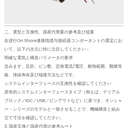
二、選型と互換性、国産代替案の参考及び提案
在进行On Shore連接线缆与接続器コンポーネントの選定にお
いて、以下の次元に特に注目してください：
明確な電気と構造パラメータの要求
含みます。足距、ピン数、定格電流/電圧、耐熱範囲、難燃等
級、挿抜寿命及び端接方法などです。
システムインターフェースの互換性を確認してください
原有的システムインターフェースタイプ（例えば、テリアル
ブロック／IDC／USB／ピンアウトなど）に基づき、オンシャ
ー・シリーズのモデルと一致させることで、機械構造と組み
立て寸法を確認してください。
3. 国産互換と国産代替の参考ルート