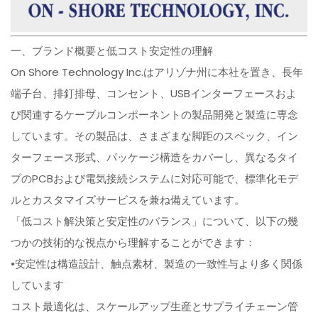
一、ブランド概要と低コスト安定性の理解
On Shore Technology Inc.はアリゾナ州に本社を置き、長年
端子台、排釘排母、コンセント、USBインターフェースおよ
び関連するケーブルコンポーネントの製品開発と製造に専念
しています。その製品は、さまざまな脚距のスペック、イン
ターフェース形式、パッケージ構造をカバーし、異なるタイ
プのPCBおよび電気接続システムに対応可能で、標準化モデ
ルとカスタマイズサービスを兼ね備えています。
「低コスト解決策と安定性のバランス」について、以下の幾
つかの技術的な視点から理解することができます：
•安定性は構造設計、触点素材、製造の一致性与より多く関係
しています
コスト最適化は、スケールアップ生産とサプライチェーン管