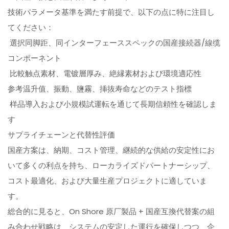
技術パラメータ基準を満たす前提で、以下の点に特に注目し
てください：
選択同脚距、同インターフェーススペックの国産接続器/線缆
コンポーネント
比較触点素材、電镀層厚み、絶縁素材および環境適応性
参考温升值、振動、鹽霧、挿抜寿命などのテスト指標
样品導入および小規模試運転を通じて長期信頼性を確認しま
す
サプライチェーンと代替性評価
国産方案は、納期、コスト管理、継続的な供給の安定性にお
いて多くの利点を持ち、ローカライズドパートナーシップ、
コスト最適化、および大量生産プロジェクトに適していま
す。
総合的に見ると、On Shore 原厂製品 + 国産互換代替案の組
み合わせ戦略は、システムの安定した運行を確保しつつ、企