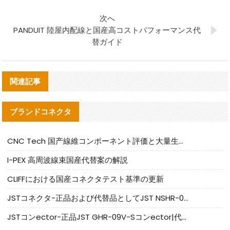
次へ
PANDUIT 陸屋内配線と国産高コストパフォーマンス代
替ガイド
関連記事
ブランドコネクタ
CNC Tech 国产線維コンポーネント評価と大量生産適合ガイド
I-PEX 高周波線束国産代替案の解説
CLIFFにおける国産コネクタテスト基準の更新
JSTコネクタ-正品および代替品としてJST NSHR-02V-Sコネクタを提供します
JSTコンector-正品JST GHR-09V-Sコンector|代替品提供