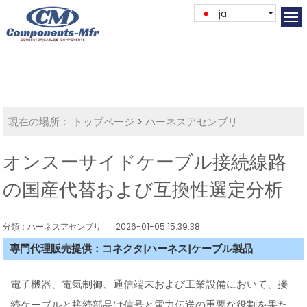
ja
現在の場所：
トップページ
>
ハーネスアセンブリ
オンスーサイドケーブル接続線路
の国産代替および互換性選定分析
分類：ハーネスアセンブリ
2026-01-05 15:39:38
専門代理販売提供：コネクタ|ハーネス|ケーブル製品
電子機器、電気制御、通信端末および工業設備において、接
続ケーブルと接続部品は信号と電力伝送の重要な役割を果た