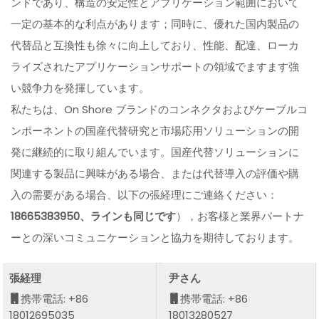
ンドであり、構造の安定性とアプリケーション範囲において
一定の基本的な利点があります；同時に、優れた国内製品の
代替品と互換性も徐々に向上しており、性能、配達、ローカ
ライズされたアプリケーションサポートの領域でますます強
い競争力を発揮しています。
私たちは、On Shore ブランドのコンネクタおよびケーブルコ
ンポーネントの国産代替研究と市場応用ソリューションの開
発に継続的に取り組んでいます。国産代替ソリューションに
関連する製品に興味がある場合、または代替導入の評価や購
入の需要がある場合、以下の張経理にご連絡ください：
18665383950、ラインも同じです
），お客様と業界パートナ
ーとの深いコミュニケーションと協力を期待しております。
張経理
尹さん
携帯電話: +86
携帯電話: +86
18012695035
18013280527