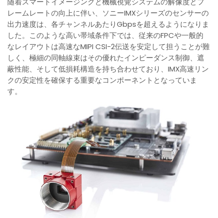
随着スマートイメージングと機械視覚システムの解像度とフ
レームレートの向上に伴い、ソニーIMXシリーズのセンサーの
出力速度は、各チャンネルあたりGbpsを超えるようになりま
した。このような高い帯域条件下では、従来のFPCや一般的
なレイアウトは高速なMIPI CSI-2伝送を安定して担うことが難
しく、極細の同軸線束はその優れたインピーダンス制御、遮
蔽性能、そして低損耗構造を持ち合わせており、IMX高速リン
クの安定性を確保する重要なコンポーネントとなっていま
す。