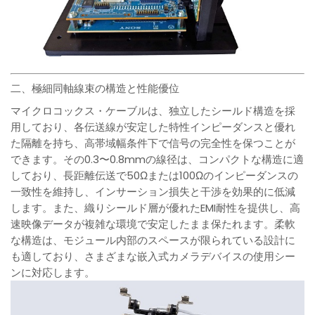
二、極細同軸線束の構造と性能優位
マイクロコックス・ケーブルは、独立したシールド構造を採
用しており、各伝送線が安定した特性インピーダンスと優れ
た隔離を持ち、高帯域幅条件下で信号の完全性を保つことが
できます。その0.3〜0.8mmの線径は、コンパクトな構造に適
しており、長距離伝送で50Ωまたは100Ωのインピーダンスの
一致性を維持し、インサーション損失と干渉を効果的に低減
します。また、織りシールド層が優れたEMI耐性を提供し、高
速映像データが複雑な環境で安定したまま保たれます。柔軟
な構造は、モジュール内部のスペースが限られている設計に
も適しており、さまざまな嵌入式カメラデバイスの使用シー
ンに対応します。