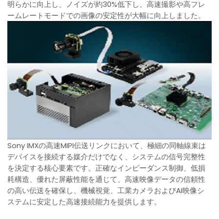
明らかに向上し、ノイズが約30%低下し、高速撮影や高フレ
ームレートモードでの画像の安定性が大幅に向上しました。
Sony IMXの高速MIPI伝送リンクにおいて、極細の同軸線束は
デバイスを接続する媒介だけでなく、システムの信号完整性
を決定する核心要素です。正確なインピーダンス制御、低損
耗構造、優れた屏蔽性能を通じて、高速映像データの信頼性
の高い伝送を確保し、機械視覚、工業カメラおよびAI映像シ
ステムに安定した高速接続能力を提供します。