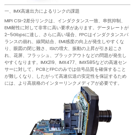
一、IMX高速出力によるリンクの課題
MIPI CSI-2差分リンクは、インダクタンス一致、串扰抑制、
EMI耐性に対して非常に高い要求があります。データレートが
2–5Gbpsに達し、さらに高い場合、FPCはインダクタンスバ
ランスの崩れ、線間結合、EMI感度の向上が発生しやすくな
り、眼図の閉じ難さ、ISIの増大、振動の上昇が引き起こさ
れ、花屏、フラッシュ、ブラックアウトなどの問題が発生し
やすくなります。IMX219、IMX477、IMX585などの高速セン
サーに対して、PCBとFPCのみでは信号品質を確保すること
が難しくなり、したがって高速伝送の安定性を保証するため
には、より高規格のインターリンクメディアが必要です。