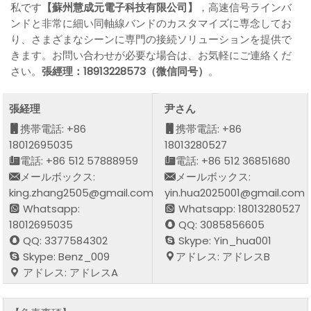
私です
【蘇州慧成元電子科技有限公司】
，高速信号ラインバ
ンドと非常に細い同軸線バンドのカスタマイズに専念してお
り、さまざまなシーンに専門の接続ソリューションを提供で
きます。お問い合わせが必要な場合は、お気軽にご連絡くだ
さい。
張經理：18913228573（微信同号）
。
張経理
尹さん
携帯電話: +86
携帯電話: +86
18012695035
18013280527
電話: +86 512 57888959
電話: +86 512 36851680
メールボックス:
メールボックス:
king.zhang2505@gmail.com
yin.hua2025001@gmail.com
Whatsapp:
Whatsapp: 18013280527
18012695035
QQ: 3085856605
QQ: 3377584302
Skype: Yin_hua001
Skype: Benz_009
アドレス: アドレスB
アドレス: アドレスA