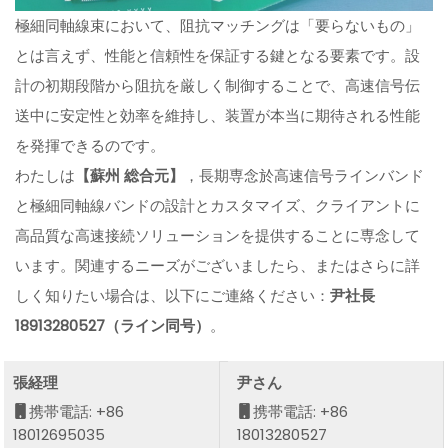
極細同軸線束において、阻抗マッチングは「要らないもの」
とは言えず、性能と信頼性を保証する鍵となる要素です。設
計の初期段階から阻抗を厳しく制御することで、高速信号伝
送中に安定性と効率を維持し、装置が本当に期待される性能
を発揮できるのです。
わたしは
【蘇州 総合元】
，長期専念於高速信号ラインバンド
と極細同軸線バンドの設計とカスタマイズ、クライアントに
高品質な高速接続ソリューションを提供することに専念して
います。関連するニーズがございましたら、またはさらに詳
しく知りたい場合は、以下にご連絡ください：
尹社長
18913280527（ライン同号）
。
張経理
尹さん
携帯電話: +86
携帯電話: +86
18012695035
18013280527