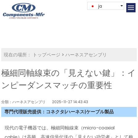
ja
現在の場所：
トップページ
>
ハーネスアセンブリ
極細同軸線束の「見えない鍵」：イ
ンピーダンスマッチの重要性
分類：ハーネスアセンブリ
2025-11-27 14:43:43
専門代理販売提供：コネクタ|ハーネス|ケーブル製品
現代の電子機器では、極細同軸線束（micro-coaxial
cable）は高频、高速信号伝送の「見えない功労者」として称