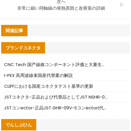
次へ
非常に細い同軸線の発熱原因と改善策の詳細
関連記事
ブランドコネクタ
CNC Tech 国产線維コンポーネント評価と大量生産適合ガイド
I-PEX 高周波線束国産代替案の解説
CLIFFにおける国産コネクタテスト基準の更新
JSTコネクタ-正品および代替品としてJST NSHR-02V-Sコネクタを提供します
JSTコンector-正品JST GHR-09V-Sコンector|代替品提供
でんしぶひん