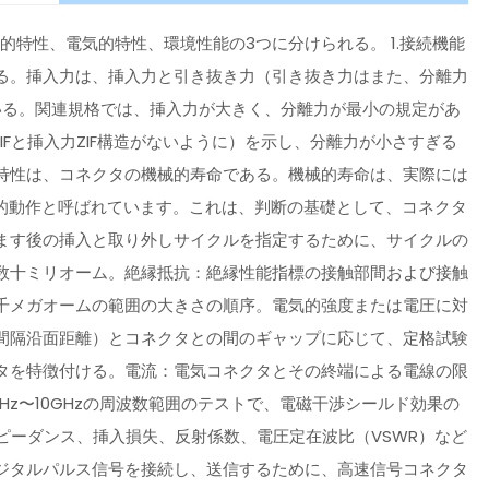
的特性、電気的特性、環境性能の3つに分けられる。 1.接続機能
る。挿入力は、挿入力と引き抜き力（引き抜き力はまた、分離力
いる。関連規格では、挿入力が大きく、分離力が最小の規定があ
Fと挿入力ZIF構造がないように）を示し、分離力が小さすぎる
特性は、コネクタの機械的寿命である。機械的寿命は、実際には
械的動作と呼ばれています。これは、判断の基礎として、コネクタ
ます後の挿入と取り外しサイクルを指定するために、サイクルの
数十ミリオーム。絶縁抵抗：絶縁性能指標の接触部間および接触
千メガオームの範囲の大きさの順序。電気的強度または電圧に対
間隔沿面距離）とコネクタとの間のギャップに応じて、定格試験
タを特徴付ける。電流：電気コネクタとその終端による電線の限
Hz〜10GHzの周波数範囲のテストで、電磁干渉シールド効果の
ピーダンス、挿入損失、反射係数、電圧定在波比（VSWR）など
ジタルパルス信号を接続し、送信するために、高速信号コネクタ