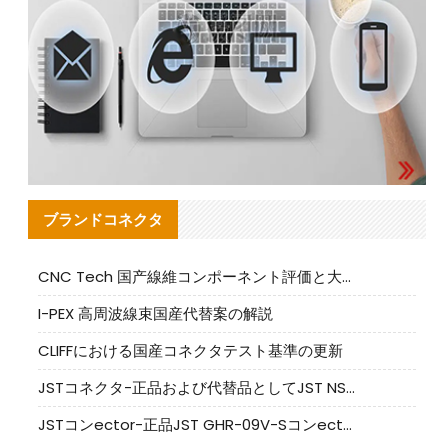
ブランドコネクタ
CNC Tech 国产線維コンポーネント評価と大量生産適合ガイド
I-PEX 高周波線束国産代替案の解説
CLIFFにおける国産コネクタテスト基準の更新
JSTコネクタ-正品および代替品としてJST NSHR-02V-Sコネクタを提供します
JSTコンector-正品JST GHR-09V-Sコンector|代替品提供