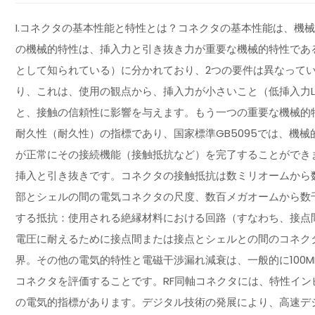
I.コネクタの基本性能と特性とは？コネクタの基本性能は、機械
の機械的特性は、挿入力と引き抜き力が重要な機械的特性であ
として知られている）に分かれており、2つの要件は異なって
り、これは、使用の観点から、挿入力が小さいこと（低挿入力LI
と、接触の信頼性に影響を与えます。もう一つの重要な機械的
耐久性（耐久性）の指標であり、国家標準GB5095では、機
が正常にその接続機能（接触抵抗など）を完了することができ
挿入と引き抜きです。コネクタの接触抵抗は数ミリオームから
部とシェルの間の電気コネクタの尺度、数百メガオームから数
する抵抗：使用される絶縁材料における回路（すなわち、接点
電圧に耐えるために接点間または接点とシェルとの間のコネク
界。その他の電気的特性と電磁干渉漏れ減衰は、一般的に100M
コネクタを評価することです。RF同軸コネクタには、特性イン
の電気的指標があります。デジタル技術の発展により、高速デ