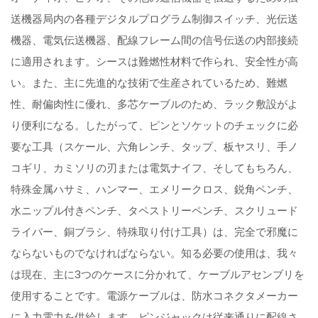
送機器局内の各種デジタルプログラム制御スイッチ、光伝送
機器、電気伝送機器、配線フレーム間の信号伝送の内部接続
に適用されます。シースは難燃性材料で作られ、安全性が高
い。また、主に先進的な技術で生産されているため、難燃
性、耐偏肉性に優れ、多芯ケーブルのため、ラック敷設がよ
り便利になる。したがって、ピンとソケットのチェックに必
要な工具（スケール、六角レンチ、タップ、板ヤスリ、手ノ
コギリ、カミソリの刃または電気ナイフ、そしてもちろん、
特殊金属ハサミ、ハンマー、エメリークロス、鋭角ペンチ、
水ニップル付きペンチ、タペストリーペンチ、スクリュード
ライバー、銅ブラシ、特殊取り付け工具）は、完全で邪魔に
ならないものでなければならない。知る必要の使用は、我々
は現在、主に3つのケースに分かれて、ケーブルアセンブリを
使用することです。電源ケーブルは、防水コネクタメーカー
に入力電力を供給します。ピンジャックは従来通りに配線さ