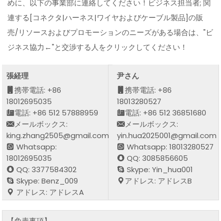
めに、以下の事業部に連絡してください！ビジネス担当者; 関
連する[コネクタ|ハーネス|ワイヤおよびケーブル製品]の販
売/リソースおよびプロモーションのニーズがある場合は、"ビ
ジネス協力←"と交渉する人をクリックしてください！
張経理
尹さん
携帯電話: +86
携帯電話: +86
18012695035
18013280527
電話: +86 512 57888959
電話: +86 512 36851680
メールボックス:
メールボックス:
king.zhang2505@gmail.com
yin.hua2025001@gmail.com
Whatsapp:
Whatsapp: 18013280527
18012695035
QQ: 3085856605
QQ: 3377584302
Skype: Yin_hua001
Skype: Benz_009
アドレス: アドレスB
アドレス: アドレスA
【免責事項】