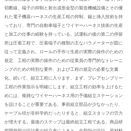
切断線、端子の抑制と射出成形金型の製造機械設備とその優
れた電子機器ハーネスの生産工程の抑制、錫と挿入技術を持
っており、専門の自動車端子とワイヤーハーネス技術の生産
と加工の仕事の経験を持っている。試運転の後の第二の停留
所は圧着工程で、圧着端子の種類の主なパラメーターが図に
従って定義され、ロールの手作り生産の実際の操作のための
規定、工程の実際の操作のための従業員の専門的なトレーニ
ングのための特別な要件、および工程の規定の必要な文書
化。続いて、組立工程に入ります。まず、プレアセンブリー
工程の作業指示を明確にします。組立工程の効率を上げるた
めには、複雑なワイヤーハーネス用の予備組立ステーション
を設けることが重要である。事前組立部品が少なかったり、
ケーブル径が非科学的だったりすると、組立スタッフの労力
が増大する。最後のステップは最終組立工程である。商品研
究開発部の設計案の組立表によると、金型殻の設計、原材料