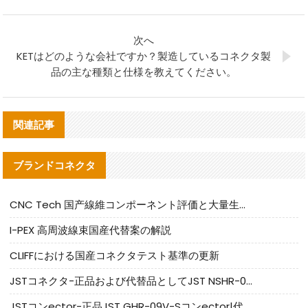
次へ
KETはどのような会社ですか？製造しているコネクタ製
品の主な種類と仕様を教えてください。
関連記事
ブランドコネクタ
CNC Tech 国产線維コンポーネント評価と大量生産適合ガイド
I-PEX 高周波線束国産代替案の解説
CLIFFにおける国産コネクタテスト基準の更新
JSTコネクタ-正品および代替品としてJST NSHR-02V-Sコネクタを提供します
JSTコンector-正品JST GHR-09V-Sコンector|代替品提供