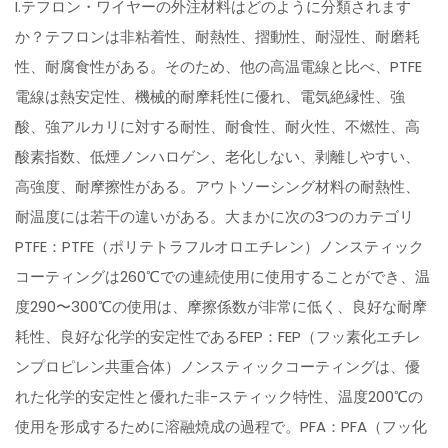
I.テフロン・ワイヤーの外注材料はどのように分類されます
か？テフロンは非粘着性、耐熱性、摺動性、耐湿性、耐磨耗
性、耐腐食性がある。そのため、他の高温電線と比べ、PTFE
電線は熱安定性、機械的耐摩耗性に優れ、電気絶縁性、強
酸、強アルカリに対する耐性、耐食性、耐火性、不燃性、高
酸素指数、低煙ノンハロゲン、老化しない、剥離しやすい、
高強度、耐摩擦性がある。アウトソーシング材料の耐熱性、
耐温度には若干の違いがある。大まかに次の3つのカテゴリ
PTFE：PTFE（ポリテトラフルオロエチレン）ノンスティック
コーティングは260℃での連続使用に使用することができ、温
度290〜300℃の使用は、摩擦係数が非常に低く、良好な耐摩
耗性、良好な化学的安定性であるFEP：FEP（フッ素化エチレ
ンプロピレン共重合体）ノンスティックコーティングは、優
れた化学的安定性と優れた非-スティック特性、温度200℃の
使用を形成するために溶融焼成の過程で。PFA：PFA（フッ化