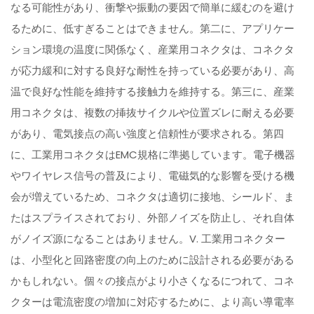
なる可能性があり、衝撃や振動の要因で簡単に緩むのを避け
るために、低すぎることはできません。第二に、アプリケー
ション環境の温度に関係なく、産業用コネクタは、コネクタ
が応力緩和に対する良好な耐性を持っている必要があり、高
温で良好な性能を維持する接触力を維持する。第三に、産業
用コネクタは、複数の挿抜サイクルや位置ズレに耐える必要
があり、電気接点の高い強度と信頼性が要求される。第四
に、工業用コネクタはEMC規格に準拠しています。電子機器
やワイヤレス信号の普及により、電磁気的な影響を受ける機
会が増えているため、コネクタは適切に接地、シールド、ま
たはスプライスされており、外部ノイズを防止し、それ自体
がノイズ源になることはありません。V. 工業用コネクター
は、小型化と回路密度の向上のために設計される必要がある
かもしれない。個々の接点がより小さくなるにつれて、コネ
クターは電流密度の増加に対応するために、より高い導電率