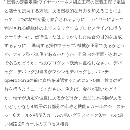
1.圧着の定義定義:ワイヤーハーネス組立工程の圧着工程で電線
と端子を接続する方法。ある機械的な外力を加えることによ
って、2つの材料が堅く結合されるように、ワイヤーによって
剥がされる絶縁体の上でスタックするプロセスサイズに従う
ターミナルは、伝導性またはしっかりした結合の目的を達成
するように。 準備する操作ステップ: 機械が正常であるかどう
か、ナイフ型が無傷であるかどうか、作業台の表面がきれい
であるかどうか、他のプロダクト残余を点検しなさい。デバ
ッグ：デバッグ担当者がマシンをデバッグし、バッチ
operation.3の前に資格を確認するために3〜5個、検査の断
片を行うようにしてください。例えば、金型が緩いかどう
か、端子が所定の位置にあるかどうか、金型に不純物がある
かどうかなど4.端子の各部分の名称と機能5.カールのジェスチ
ャー6.カールの標準7.カールの悪いグラフィック8.カールの悪
い回路図9.カールのプロセス概要