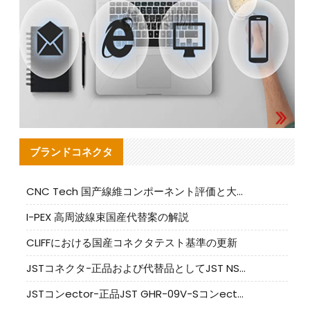
ブランドコネクタ
CNC Tech 国产線維コンポーネント評価と大量生産適合ガイド
I-PEX 高周波線束国産代替案の解説
CLIFFにおける国産コネクタテスト基準の更新
JSTコネクタ-正品および代替品としてJST NSHR-02V-Sコネクタを提供します
JSTコンector-正品JST GHR-09V-Sコンector|代替品提供