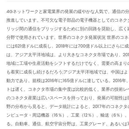
4Gネットワークと家電業界の発展の緩やかな人気で、通信の
推進しています。不可欠な電子部品の電子機器としてのコネク
リッジ間の通信をブリッジするために別の回路を奨励し、広く
分野で使用されています。世界のコネクタ発展状況 世界のコネクタ
には621億ドルに成長し、2018年には700億ドル以上にさ
は、アジア太平洋地域は、より大きなコネクタ市場であり、20
地域に工場や生産活動をシフトするだけでなく、需要の高まり
も着実に成長し続けるだろう;アジア太平洋地域では、中国は
動力であり、規模は2016年に165億ドルに達している。201
トは遅く、コネクタ市場の集中度は比較的低く、業界の技術レ
のコネクタ産業は広いスペースを持っており、発展の可能性は
野の分布から見ると、データ統計によると、2017年のコネクタ
ンピュータ・周辺機器（16％）、工業（12％）、輸送（6％）
る。自動車、通信、航空宇宙分野は、工業グレード、あるいは