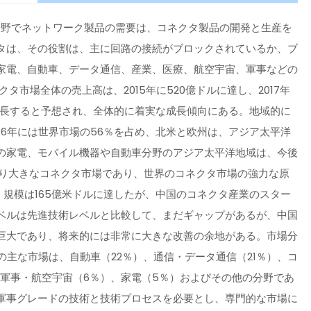
分野でネットワーク製品の需要は、コネクタ製品の開発と生産を
タは、その役割は、主に回路の接続がブロックされているか、ブ
家電、自動車、データ通信、産業、医療、航空宇宙、軍事などの
市場全体の売上高は、2015年に520億ドルに達し、2017年
らに成長すると予想され、全体的に着実な成長傾向にある。地域的に
16年には世界市場の56％を占め、北米と欧州は、アジア太平洋
の家電、モバイル機器や自動車分野のアジア太平洋地域は、今後
より大きなコネクタ市場であり、世界のコネクタ市場の強力な原
6年、規模は165億米ドルに達したが、中国のコネクタ産業のスター
ベルは先進技術レベルと比較して、まだギャップがあるが、中国
巨大であり、将来的には非常に大きな改善の余地がある。市場分
の主な市場は、自動車（22％）、通信・データ通信（21％）、コ
、軍事・航空宇宙（6％）、家電（5％）およびその他の分野であ
軍事グレードの技術と技術プロセスを必要とし、専門的な市場に