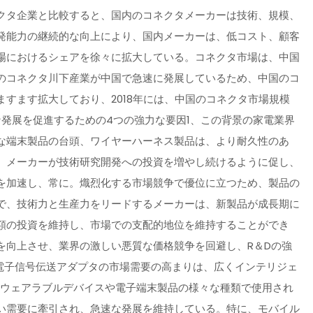
クタ企業と比較すると、国内のコネクタメーカーは技術、規模、
発能力の継続的な向上により、国内メーカーは、低コスト、顧客
場におけるシェアを徐々に拡大している。コネクタ市場は、中国
のコネクタ川下産業が中国で急速に発展しているため、中国のコ
すます拡大しており、2018年には、中国のコネクタ市場規模
な発展を促進するための4つの強力な要因1、この背景の家電業界
な端末製品の台頭、ワイヤーハーネス製品は、より耐久性のあ
、メーカーが技術研究開発への投資を増やし続けるように促し、
を加速し、常に。熾烈化する市場競争で優位に立つため、製品の
で、技術力と生産力をリードするメーカーは、新製品が成長期に
額の投資を維持し、市場での支配的地位を維持することができ
を向上させ、業界の激しい悪質な価格競争を回避し、R＆Dの強
電子信号伝送アダプタの市場需要の高まりは、広くインテリジェ
トウェアラブルデバイスや電子端末製品の様々な種類で使用され
い需要に牽引され、急速な発展を維持している。特に、モバイル