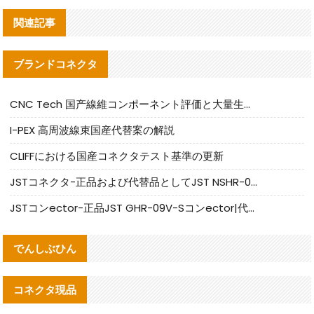
関連記事
ブランドコネクタ
CNC Tech 国产線維コンポーネント評価と大量生産適合ガイド
I-PEX 高周波線束国産代替案の解説
CLIFFにおける国産コネクタテスト基準の更新
JSTコネクタ-正品および代替品としてJST NSHR-02V-Sコネクタを提供します
JSTコンector-正品JST GHR-09V-Sコンector|代替品提供
でんしぶひん
コネクタ現品