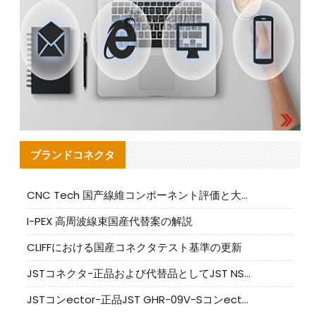
ブランドコネクタ
CNC Tech 国产線維コンポーネント評価と大量生産適合ガイド
I-PEX 高周波線束国産代替案の解説
CLIFFにおける国産コネクタテスト基準の更新
JSTコネクタ-正品および代替品としてJST NSHR-02V-Sコネクタを提供します
JSTコンector-正品JST GHR-09V-Sコンector|代替品提供