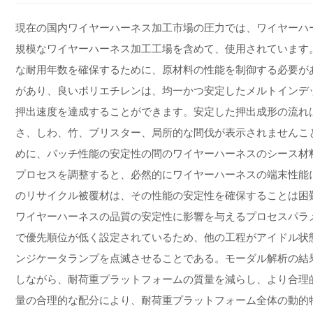
現在の国内ワイヤーハーネス加工市場の圧力では、ワイヤーハ
規模なワイヤーハーネス加工工場を含めて、使用されています
な耐用年数を確保するために、原材料の性能を制御する必要が
があり、良いポリエチレンは、均一かつ安定したメルトインデ
押出速度を達成することができます。安定した押出成形の流れ
さ、しわ、竹、ブリスター、局所的な間伐が表示されませんこ
めに、バッチ性能の安定性の間のワイヤーハーネスのシース材
プロセスを調整すると、必然的にワイヤーハーネスの端末性能
のリサイクル被覆材は、その性能の安定性を確保することは困
ワイヤーハーネスの品質の安定性に影響を与えるプロセスパラ
で優先順位が低く設定されているため、他の工程がアイドル状
ンジケータランプを点滅させることである。モーダル解析の結
しながら、耐荷重プラットフォームの質量を減らし、より合理
量の合理的な配分により、耐荷重プラットフォーム全体の動的特