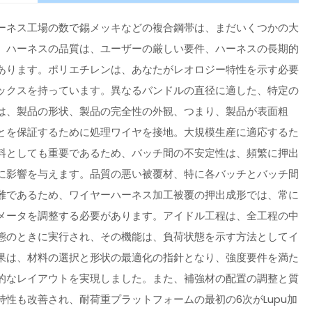
ーネス工場の数で錫メッキなどの複合鋼帯は、まだいくつかの大
。ハーネスの品質は、ユーザーの厳しい要件、ハーネスの長期的
あります。ポリエチレンは、あなたがレオロジー特性を示す必要
ックスを持っています。異なるバンドルの直径に適した、特定の
は、製品の形状、製品の完全性の外観、つまり、製品が表面粗
とを保証するために処理ワイヤを接地。大規模生産に適応するた
料としても重要であるため、バッチ間の不安定性は、頻繁に押出
に影響を与えます。品質の悪い被覆材、特に各バッチとバッチ間
難であるため、ワイヤーハーネス加工被覆の押出成形では、常に
メータを調整する必要があります。アイドル工程は、全工程の中
態のときに実行され、その機能は、負荷状態を示す方法としてイ
果は、材料の選択と形状の最適化の指針となり、強度要件を満た
的なレイアウトを実現しました。また、補強材の配置の調整と質
性も改善され、耐荷重プラットフォームの最初の6次がLupu加