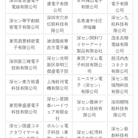
深圳金豊盛電子
常州飛山電子
通電子有限
電子有限
電線有限公司
有限公司
公司
公司
深圳市穴井
深セン九
深セン華宇創精
岳青連中冷圧
伝联科技有
杭科技有
密電子有限公司
搾端廠
限公司
限公司
深セン関利ワ
茂名吉聯
東莞易豊精密電
滄浪隴崗華
イヤーアート
電線有限
子有限公司
吉方電子廠
製品有限会社
公司
深セン光明
東莞アダム電
慈渓内杰
深圳新三権電子
新区恭明三
子科技有限公
コネクタ
技術有限公司
傑盛電子部
司
有限公司
エースサン電
深セン凱
深セン東方裕通
上海鈴河電
子（深セン）
瑞翔科技
科技有限公司
機有限公司
有限公司
有限公司
深セン星開
深セン匯林デ
深圳聯翔
東莞華盛通電子
泰ハードウ
ジタル技術有
順科技有
科技有限公司
ェア有限会
限公司
限公司
社
深セン国盛コネ
ポルシェ電
深セン新
クタワイヤー＆
子科技（東
深セン虹湾科
創科技有