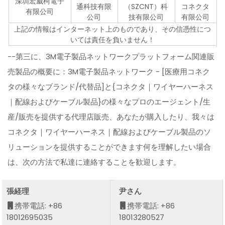
深圳宏威柯電子
通科技有限
（SZCNT）科
コネクタ
有限公司
公司
技有限公司
有限公司
上記の情報はインターネット上のものであり、その信憑性につ
いては責任を負いません！
--第三に、3M電子製品ネットワークプラットフォーム関連販
売製品の概要に：3M電子製品ネットワーク - [医療用コネク
タの様々なブランド/代替品]と{コネクタ｜ワイヤーハーネス
｜配線およびケーブル製品}の様々なプロのエージェント/生
産/販売を提供する代理店販売、あなたが購入したり、我々は
コネクタ｜ワイヤーハーネス｜配線およびケーブル製品のソ
リューションを提供することができます何を理解したい場合
は、次の方法で私達に連絡することを歓迎します。
張経理
尹さん
携帯電話: +86
携帯電話: +86
18012695035
18013280527