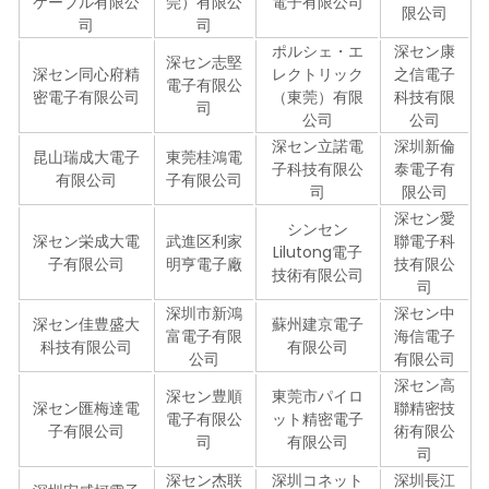
ケーブル有限公
莞）有限公
電子有限公司
限公司
司
司
ポルシェ・エ
深セン康
深セン志堅
深セン同心府精
レクトリック
之信電子
電子有限公
密電子有限公司
（東莞）有限
科技有限
司
公司
公司
深セン立諾電
深圳新倫
昆山瑞成大電子
東莞桂鴻電
子科技有限公
泰電子有
有限公司
子有限公司
司
限公司
深セン愛
シンセン
深セン栄成大電
武進区利家
聯電子科
Lilutong電子
子有限公司
明亨電子廠
技有限公
技術有限公司
司
深圳市新鴻
深セン中
深セン佳豊盛大
蘇州建京電子
富電子有限
海信電子
科技有限公司
有限公司
公司
有限公司
深セン高
深セン豊順
東莞市パイロ
深セン匯梅達電
聯精密技
電子有限公
ット精密電子
子有限公司
術有限公
司
有限公司
司
深セン杰联
深圳コネット
深圳長江