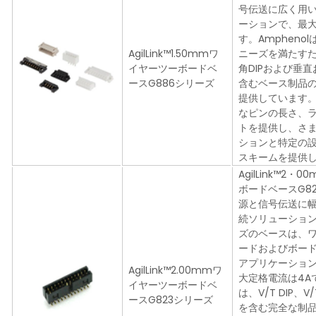
号伝送に広く用
ーションで、最大
す。Ampheno
AgilLink™1.50mmワ
ニーズを満たす
イヤーツーボードベ
角DIPおよび垂直
ースG886シリーズ
含むベース制品
提供しています
なピンの長さ、
トを提供し、さ
ションと特定の
スキームを提供
AgilLink™2
ボードベースG8
源と信号伝送に
続ソリューショ
ズのベースは、
ードおよびボー
アプリケーショ
AgilLink™2.00mmワ
大定格電流は4Aで
イヤーツーボードベ
は、V/T DIP、V/
ースG823シリーズ
を含む完全な制