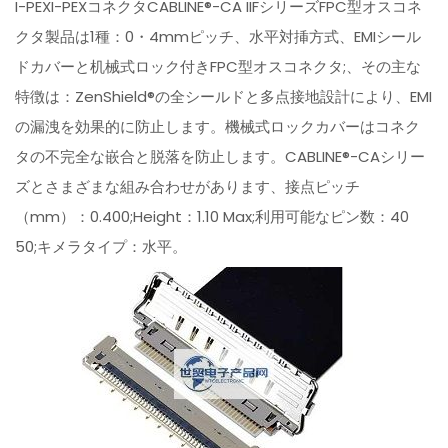
I-PEXI-PEXコネクタCABLINE®-CA IIFシリーズFPC型オスコネ
クタ製品は1種：0・4mmピッチ、水平対挿方式、EMIシール
ドカバーと机械式ロック付きFPC型オスコネクタ;、その主な
特徴は：ZenShield®の全シールドと多点接地設計により、EMI
の漏洩を効果的に防止します。機械式ロックカバーはコネク
タの不完全な嵌合と脱落を防止します。CABLINE®-CAシリー
ズとさまざまな組み合わせがあります、接点ピッチ
（mm）：0.400;Height：1.10 Max;利用可能なピン数：40
50;キメラタイプ：水平。