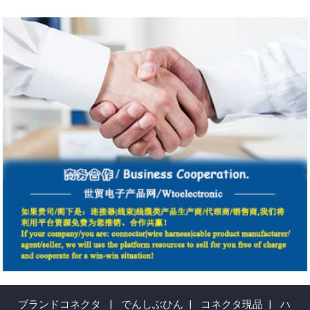
ブランドコネクタ
|
でんしぶひん
|
コネクタ現品
|
ハ