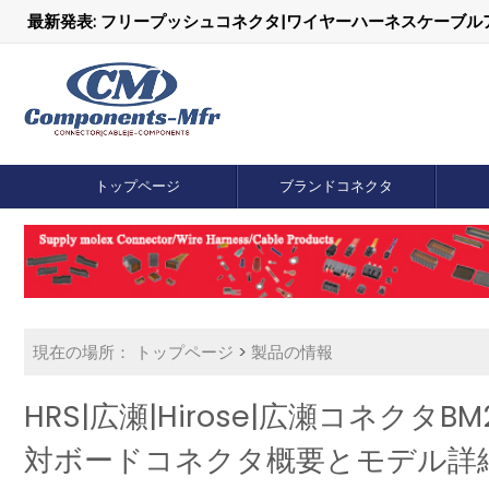
最新発表: フリープッシュコネクタ|ワイヤーハーネスケーブ
トップページ
ブランドコネクタ
現在の場所：
トップページ
>
製品の情報
HRS|広瀬|Hirose|広瀬コネクタ
対ボードコネクタ概要とモデル詳