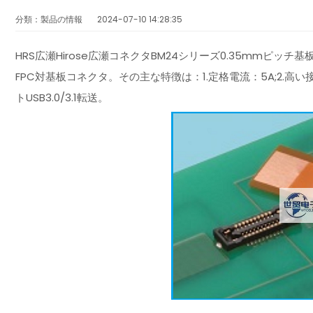
分類：製品の情報
2024-07-10 14:28:35
HRS広瀬Hirose広瀬コネクタBM24シリーズ0.35mmピ
FPC対基板コネクタ。その主な特徴は：1.定格電流：5A;2.高い
トUSB3.0/3.1転送。