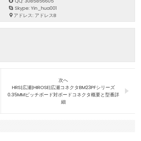
QQ: 3085856605
Skype: Yin_hua001
アドレス: アドレスB
次へ
HRS|広瀬|HIROSE|広瀬コネクタBM23PFシリーズ
0.35MMピッチボード対ボードコネクタ概要と型番詳
細