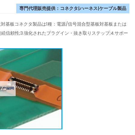
専門代理販売提供：コネクタ|ハーネス|ケーブル製品
ッチ基板対基板コネクタ製品は1種：電源/信号混合型基板対基板または
接続信頼性;3.強化されたプラグイン・抜き取りステップ;4.サポー