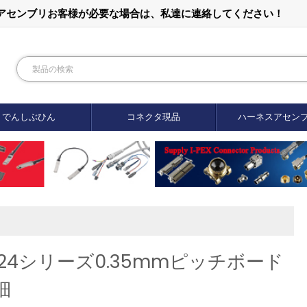
ルアセンブリお客様が必要な場合は、私達に連絡してください！
でんしぶひん
コネクタ現品
ハーネスアセン
BM24シリーズ0.35mmピッチボード
細