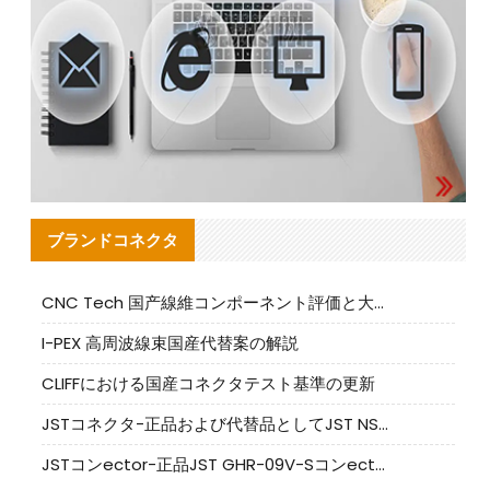
ブランドコネクタ
CNC Tech 国产線維コンポーネント評価と大量生産適合ガイド
I-PEX 高周波線束国産代替案の解説
CLIFFにおける国産コネクタテスト基準の更新
JSTコネクタ-正品および代替品としてJST NSHR-02V-Sコネクタを提供します
JSTコンector-正品JST GHR-09V-Sコンector|代替品提供