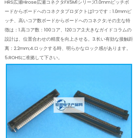
HRS広瀬Hirose広瀬コネクタFX5M1シリーズ1.0mmピッチボ
ードからボードへのコネクタプロダクトは1つです：1.0mmピ
ッチ、高いコア数ボードからボードへのコネクタ;その主な特
徴は：1.高コア数：100コア、120コア;2.大きなガイドコラムの
設計は、位置合わせの精度を向上させる。3.长い有効な接触距
离：2.2mm;4.ロックする時、明らかなロック感があります。
5.ROHSに准拠して下さい。