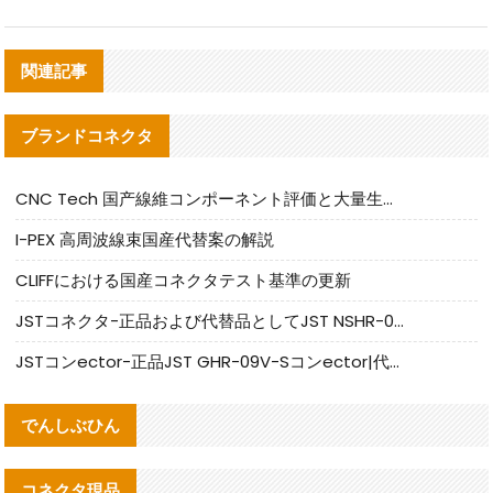
関連記事
ブランドコネクタ
CNC Tech 国产線維コンポーネント評価と大量生産適合ガイド
I-PEX 高周波線束国産代替案の解説
CLIFFにおける国産コネクタテスト基準の更新
JSTコネクタ-正品および代替品としてJST NSHR-02V-Sコネクタを提供します
JSTコンector-正品JST GHR-09V-Sコンector|代替品提供
でんしぶひん
コネクタ現品