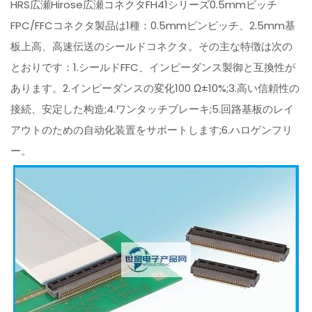
HRS広瀬Hirose広瀬コネクタFH41シリーズ0.5mmピッチ
FPC/FFCコネクタ製品は1種：0.5mmピンピッチ、2.5mm基
板上高、高速伝送のシールドコネクタ。その主な特徴は次の
とおりです：1.シールドFFC、インピーダンス製御と互換性が
あります。2.インピーダンスの変化100 Ω±10%;3.高い信頼性の
接続、安定した构造;4.ワンタッチブレーキ;5.回路基板のレイ
アウトのための自动化装置をサポートします;6.ハロゲンフリ
ー。