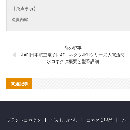
【免責事項】
免責内容
前の記事
JAE|日本航空電子|JAEコネクタJK11シリーズ大電流防
水コネクタ概要と型番詳細
関連記事
ブランドコネクタ
|
でんしぶひん
|
コネクタ現品
|
ハ