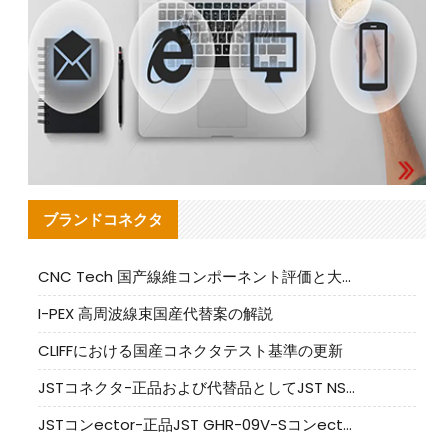
ブランドコネクタ
CNC Tech 国产線維コンポーネント評価と大量生産適合ガイド
I-PEX 高周波線束国産代替案の解説
CLIFFにおける国産コネクタテスト基準の更新
JSTコネクタ-正品および代替品としてJST NSHR-02V-Sコネクタを提供します
JSTコンector-正品JST GHR-09V-Sコンector|代替品提供