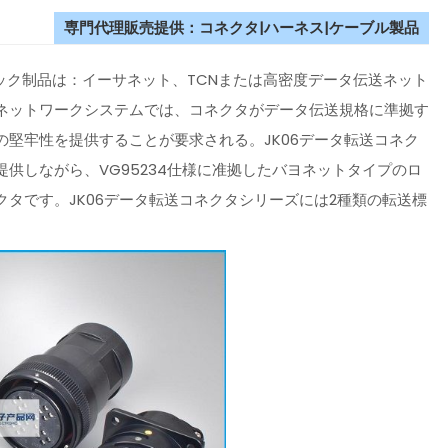
専門代理販売提供：コネクタ|ハーネス|ケーブル製品
トロック制品は：イーサネット、TCNまたは高密度データ伝送ネット
ネットワークシステムでは、コネクタがデータ伝送規格に準拠す
堅牢性を提供することが要求される。JK06データ転送コネク
供しながら、VG95234仕様に准拠したバヨネットタイプのロ
タです。JK06データ転送コネクタシリーズには2種類の転送標