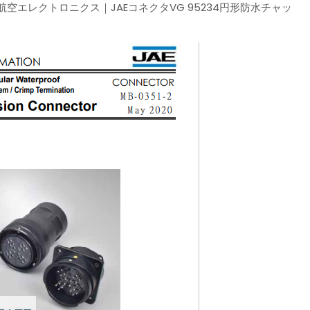
2、JAE｜日本航空エレクトロニクス｜JAEコネクタVG 95234円形防水チャッ