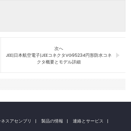
次へ
JEE|日本航空電子|JEEコネクタVG95234円形防水コネ
クタ概要とモデル詳細
ーネスアセンブリ
|
製品の情報
|
連絡とサービス
|