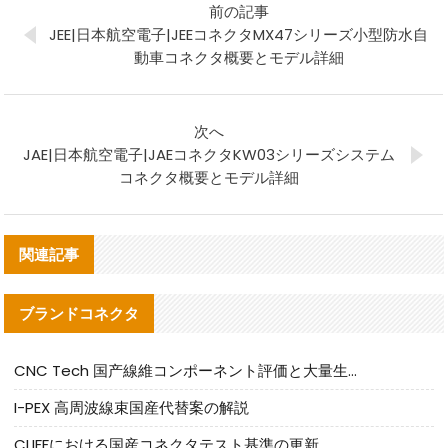
前の記事
JEE|日本航空電子|JEEコネクタMX47シリーズ小型防水自
動車コネクタ概要とモデル詳細
次へ
JAE|日本航空電子|JAEコネクタKW03シリーズシステム
コネクタ概要とモデル詳細
関連記事
ブランドコネクタ
CNC Tech 国产線維コンポーネント評価と大量生産適合ガイド
I-PEX 高周波線束国産代替案の解説
CLIFFにおける国産コネクタテスト基準の更新