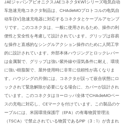
JAEジャパンアビオニクスJAEコネクタKW1シリーズ电気自动
车急速充电コネクタ制品は、CHAdeMOプロトコルの电気自
动车(EV)急速充电器に対応するコネクタとケーブルアセンブ
リです。このコネクタは、一般に使用されるため、操作の利
便性と安全性を考慮して設計されています。グリップは容易
な操作と直感的なシングルアクション操作のために人間工学
的に設計されています。外部本体ハウジングとロックレバー
は金属製で、グリップは強い紫外線や湿気条件に耐え、環境
に強い樹脂製で、屋外使用時に非常に信頼性が高くなりま
す。ハウジングの片側には、コネクタが誤って嵌合状態にロ
ックされて緊急解除が必要になる場合に、カバーが設計され
ています。このコネクタはヨーロッパ全体でCHAdeMOベー
スの充电に対応し、CEマークを付けています。この製品のケ
ーブルには、米国環境保護庁（EPA）の有毒物質管理法
（TSCA）で禁止されている物質であるPIP（3：1）が含まれ