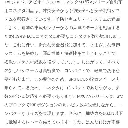
JAEジャパンアビオニクスJAEコネクタMX67Aシリーズ自动车
用コネクタ制品は、冲突安全から予防安全へと安全制御シス
テムを移行させています。予防セキュリティシステムの追加
により、追加の車載センサーからの大量のデータを処理する
ためにSRS-ECUコネクタに必要なコンタクト数が増加しまし
た。これに伴い、新たな安全機能に加えて、さまざまな制御
システムを搭載し、運転性能と快適性を向上させることで、
搭載システムの総数を増やしています。したがって、すべて
の新しいシステムは高密度で、コンパクトで、軽量である必
要があります。この要件のため、SRS ECUの設置スペースも
限られているため、コネクタはコンパクトでありながら、多
数のピンに対応する必要があります。MX67Aシリーズは、2つ
のブロックで100ポジションの高いピン数を実現しながら、コ
ンパクトなサイズを実現します。さらに、挿抜力を66.6N以下
に低減するレバーを備えています。また、はんだ付けが不要