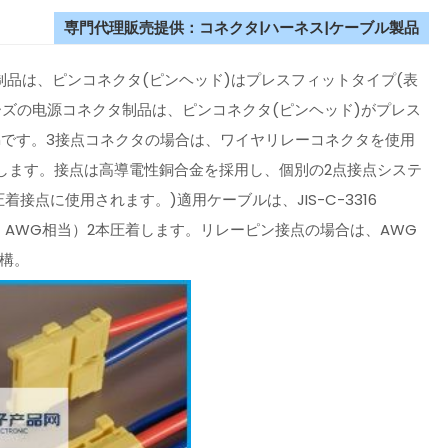
専門代理販売提供：コネクタ|ハーネス|ケーブル製品
タ制品は、ピンコネクタ(ピンヘッド)はプレスフィットタイプ(表
1シリーズの电源コネクタ制品は、ピンコネクタ(ピンヘッド)がプレス
54mmです。3接点コネクタの場合は、ワイヤリレーコネクタを使用
します。接点は高導電性銅合金を採用し、個別の2点接点システ
接点に使用されます。)適用ケーブルは、JIS-C-3316
m2（#14 AWG相当）2本圧着します。リレーピン接点の場合は、AWG
機構。