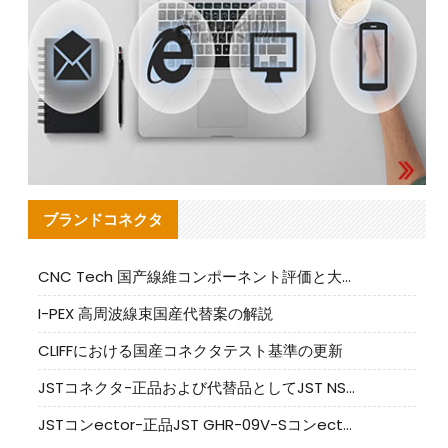
ブランドコネクタ
CNC Tech 国产線維コンポーネント評価と大量生産適合ガイド
I-PEX 高周波線束国産代替案の解説
CLIFFにおける国産コネクタテスト基準の更新
JSTコネクタ-正品および代替品としてJST NSHR-02V-Sコネクタを提供します
JSTコンector-正品JST GHR-09V-Sコンector|代替品提供