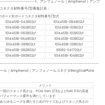
-------------------------1、アンフェノール｜Amphenol｜アンフ
レートコネクタ材料番号/型番集計表：
0.80mmボード対ボードコネクタ材料番号/型式
10144518-042802LF
10144518-084802LF
10144518-062802LF
10144518-101802LF
10144518-063802LF
10144518-102802LF
10144518-064802LF
10144518-103802LF
10144518-081802LF
10144518-121802LF
10144518-082802LF
61082-041702LF
10144518-083802LF
10144518-104802LF
-----------------------------------------------------
アンフェノール｜Amphenol｜アンフェノールコネクタBergStak®Lite
メリット
一部のスタック高さは、PCIe Gen 2/3およびSAS 3.0の高速
パフォーマンス要件を満たしています
あらゆるニーズを満たすためのサイズおよびスタック高さの