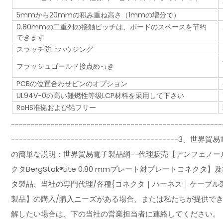
5mmから20mmの积み重ね高さ（1mmの増分で）
0.80mmの二重列の接触ピッチは、ボードのスペースを节约
できます
スラッチ防止ハウジング
フラッシュゴールド接点めっき
PCBの位置合わせピンのオプション
UL94V-0の高い難燃性等级LCP材料を采用して下さい
RoHS准拠および铅フリー
-----------------------------------------------------
--------------------------------------
の簡単な説明：世界貿易電子製品網--代理販売【アンフェノール
クタBergStak®Lite 0.80 mmプレート対プレートコ
タ製品、当社の専門代理/各種{コネクタ｜ハーネス｜ケーブル
製品】の購入/購入ニーズがある場合、または私たちが提供で
解したい場合は、下の当社の営業担当者に連絡してください。