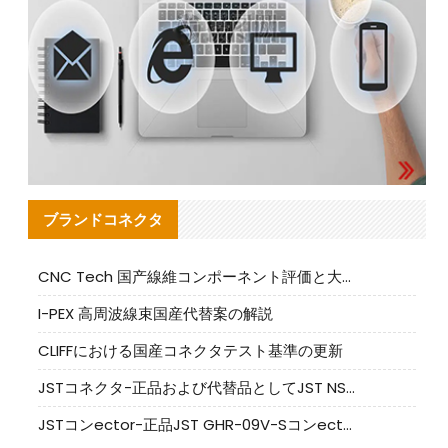
ブランドコネクタ
CNC Tech 国产線維コンポーネント評価と大量生産適合ガイド
I-PEX 高周波線束国産代替案の解説
CLIFFにおける国産コネクタテスト基準の更新
JSTコネクタ-正品および代替品としてJST NSHR-02V-Sコネクタを提供します
JSTコンector-正品JST GHR-09V-Sコンector|代替品提供