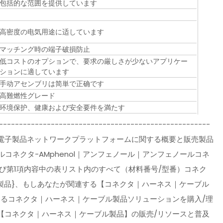
包括的な范囲を提供しています
高密度の电気用途に适しています
マッチング時の端子破損防止
低コストのオプションで、要求の厳しさが少ないアプリケー
ションに適しています
手动アセンブリは简単で正确です
高難燃性グレード
环境保护、健康および安全要件を満たす
-----------------------------------------------------
----3、世界貿易電子製品ネットワークプラットフォームに関する概要と販売製品
コネクタ-AMphenol｜アンフェノール｜アンフェノールコネ
ネクタ】及び第1項内容中の表リスト内のすべて（材料番号/型番）コネク
製品}、もしあなたが関連する【コネクタ｜ハーネス｜ケーブル
きるコネクタ｜ハーネス｜ケーブル製品ソリューションを購入/理
【コネクタ｜ハーネス｜ケーブル製品】の販売/リソースと普及