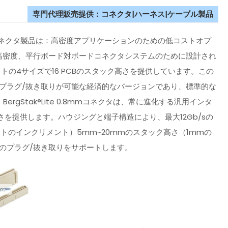
専門代理販売提供：コネクタ|ハーネス|ケーブル製品
ド対ボードコネクタ製品は：高密度アプリケーションのための低コストオプ
タは、高速、高密度、平行ボード対ボードコネクタシステムのために設計され
トの4サイズで16 PCBのスタック高さを提供しています。この
プラグ/抜き取りが可能な経済的なバージョンであり、標準的な
ergStak®Lite 0.8mmコネクタは、常に進化する汎用インタ
を提供します。ハウジングと端子構造により、最大12Gb/sの
ットのインクリメント）5mm~20mmのスタック高さ（1mmの
のプラグ/抜き取りをサポートします。