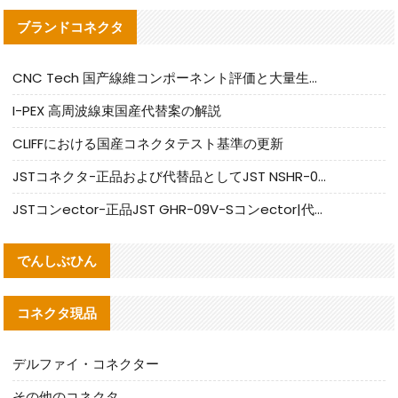
ブランドコネクタ
CNC Tech 国产線維コンポーネント評価と大量生産適合ガイド
I-PEX 高周波線束国産代替案の解説
CLIFFにおける国産コネクタテスト基準の更新
JSTコネクタ-正品および代替品としてJST NSHR-02V-Sコネクタを提供します
JSTコンector-正品JST GHR-09V-Sコンector|代替品提供
でんしぶひん
コネクタ現品
デルファイ・コネクター
その他のコネクタ