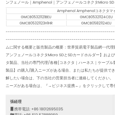
ンフェノール｜Amphenol｜アンフェノールコネクタMicro S
Amphenol Amphenolコネクタ
GMCB05321121BEU
GMCB05321124CEU
GMCB05321123H1HR
GMCB05821124EU
-----------------------------------------------------
-------------------------------------------
ムに関する概要と販売製品の概要：世界貿易電子製品網--代理販
アンフェノールコネクタMicro SDとSDカードホルダー】お
タ製品、当社の専門代理/各種{コネクタ｜ハーネス｜ケーブル
製品】の購入/購入ニーズがある場合、または私たちが提供で
解したい場合は、下の当社の営業担当者に連絡してください。
ニーズがある場合は、『→ビジネス提携←』をクリックして専
張経理
携帯電話: +86 18012695035
電話: +86 512 57888959