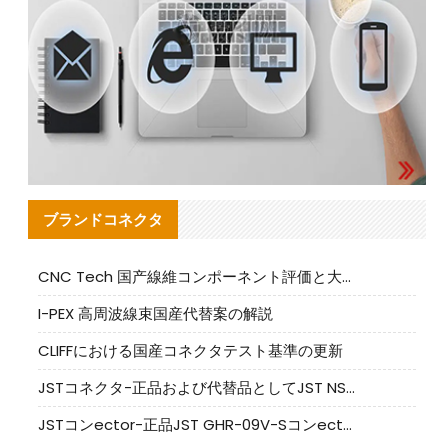
ブランドコネクタ
CNC Tech 国产線維コンポーネント評価と大量生産適合ガイド
I-PEX 高周波線束国産代替案の解説
CLIFFにおける国産コネクタテスト基準の更新
JSTコネクタ-正品および代替品としてJST NSHR-02V-Sコネクタを提供します
JSTコンector-正品JST GHR-09V-Sコンector|代替品提供