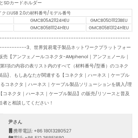
DとSDカードホルダー
マイクロUSB 2.0の材料番号/モデル番号
GMCB05A21124HEU
GMCB05D11123BEU
GMCB05B11124H1EU
GMCB05B13124H1EU
-----------------------------------------------------
---------------------3、世界貿易電子製品ネットワークプラットフォー
売【アンフェノールコネクタ-AMphenol｜アンフェノール｜
よび第1項の内容の表リスト内のすべて（材料番号/型番）のコネク
製品}、もしあなたが関連する【コネクタ｜ハーネス｜ケーブル
きるコネクタ｜ハーネス｜ケーブル製品ソリューションを購入/理
【コネクタ｜ハーネス｜ケーブル製品】の販売/リソースと普及
任者と相談してください！
尹さん
携帯電話: +86 18013280527
電話: +86 512 36851680