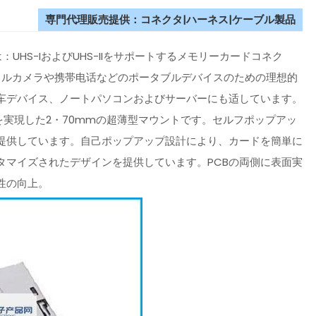
専門代理販売提供：コネクタ|ハーネス|ケーブル製品
：UHS-IおよびUHS-IIをサポートするメモリーカードコネク
タルカメラや携帯电话などのポータブルデバイスのための理想的
车デバイス、ノートパソコンおよびサーバーにも适しています。
を実現した2・70mmの超薄型マウントです。セルフポップアッ
提供しています。自己ポップアップ設計により、カードを簡単に
タマイズされたデザインを提供しています。PCBの両側に表面実
性の向上。