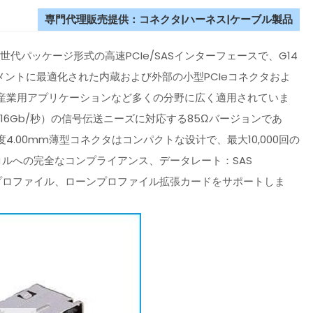
専門代理販売提供：コネクタ|ハーネス|ケーブル製品
、次世代パッケージ形式の高速PCIe/SASインターフェースで、G14
グメントに最適化された内蔵および外部の小型PCIeコネクタおよ
産業用アプリケーションなど多くの分野に広く適用されていま
 4.0（16Gb/秒）の信号伝送ニーズに対応する85Ωバージョンであ
.00mm薄型コネクタはコンパクトな设计で、最大10,000回の
トコルへの完全なコンプライアンス、データレート：SAS
0mmローンプロファイル、ローンプロファイル拡張カードをサポートしま