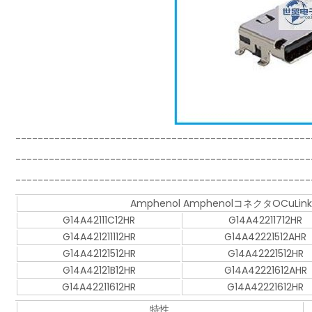
-----------------------------------------------------
-----------------------------------------------------
-----------------------------------------------------
Amphenol AmphenolコネクタOCu
G14A42111C12HR
G14A42211712HR
G14A421211112HR
G14A42221512AHR
G14A42121512HR
G14A42221512HR
G14A42121B12HR
G14A42221612AHR
G14A42211612HR
G14A42221612HR
特性