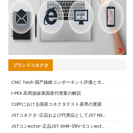
ブランドコネクタ
CNC Tech 国产線維コンポーネント評価と大量生産適合ガイド
I-PEX 高周波線束国産代替案の解説
CLIFFにおける国産コネクタテスト基準の更新
JSTコネクタ-正品および代替品としてJST NSHR-02V-Sコネクタを提供します
JSTコンector-正品JST GHR-09V-Sコンector|代替品提供