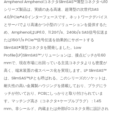
Amphenol AmphenolコネクタSlimSAS™薄型コネクタ-U10
シリーズ製品は、実績のある高速、超薄型の次世代SAS
4.0/PCIe®4.0インターフェースです。ネットワークデバイス
とサーバでより高速かつ小型のソリューションを提供するた
め、AmphenolはUPI1.0、11.2GT/s、24Gb/s SAS信号伝送ま
たは16GT/s PCIe™信号伝送を効果的にサポートする
SlimSAS®薄型コネクタを開発しました。Low
Profile(LP)SlimSAS™ソリューションは、接点ピッチが0.60
mmで、現在市場に出回っている主流コネクタよりも密度が
高く、端末装置の省スペース化を実現します。LP SlimSAS™
は、SlimSAS™LPとも呼ばれる。このシリーズのソケットは、
耐久性の高い金属製ハウジングを搭載しており、プラグにラ
ッチが付いており、PCBにしっかりと取り付けられていま
す。マッチング高さ（コネクタ+ケーブルプラグ）：1.45
mm。非シールド、内蔵または外部I/Oコネクタ用に設計され