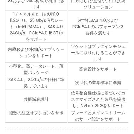
8xおよび12xの构成で利用でき
に対応した包括的な相互接続
ます
ソリューション
1チャネルあたりのUPI1.0
11.2GT/s、25 Gb/s信号レー
次世代SAS 4.0および
ト（56G PAM4）、SAS 4.0
PCIe®4.0のパフォーマンス
24Gb/s、PCIe®4.0 16GT/s
要件を満たす
をサポート
ソケットはプラグインモジュ
内蔵および外部I/Oアプリケー
ールに取り付けることができ
ションをサポート
ます
小型化、高データレート、薄
高速设计をサポート
型パッケージ
SAS 4.0、24Gb/sの仕様に準
次世代の業界標準に準拠
拠しています
信号整合性仕様に基づいてカ
共振減衰設計
スタマイズされた製品を提供
し、NVLink 25Gをサポート
複数の組立オプションをサポ
ブレードとメインストリーム
ート
のサーバ設計をサポート
----------------------------------------------------