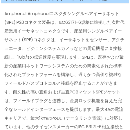
Amphenol Amphenolコネクタシングルペアイーサネット
(SPE)IP20コネクタ製品は、IEC63171-6規格に準拠した次世代
産業用イーサネットコネクタです。産業用シングルペアイー
サネット(SPE)コネクタは、イーサネットをセンサー、アクチ
ュエータ、ビジョンシステムカメラなどの周辺機器に直接接
続し、1Gb/sの伝送速度を実現します。SPEは、既存および最
新の産業用ネットワークシステムのための簡素化された標準
化されたプラットフォームを構築し、遅くかつ高価な複雑な
フィールドバスプロトコルと接続を廃止することができま
す。耐久性の高い直角および垂直PCBマウントSPEソケット
は、フィールドプラグと连携し、金属ロック机能を备えた完
全なシールドインターフェースを提供します。最大4Aの電流
キャリアで、最大1kmのPoDL（データリンク電源）に対応し
ています。他のライセンスメーカーのIEC 63171-6相互接続と