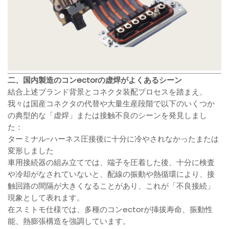
二、国内製造のコンectorの虚焊がよくあるシーン
結合上述ブランド背景とコネクタ装配プロセスを踏まえ、
我々は国産コネクタの代替や大量生産段階で以下のいくつか
の典型的な「虚焊」または接触不良のシーンを発見しまし
た：
ターミナル-ハーネス圧接後に十分に冷やされなかったまたは
変形しました
車用接続器の組み立てでは、端子を圧着した後、十分に検査
や冷却がなされていないと、配線の振動や熱循環により、接
触回路の間隔が大きくなることがあり、これが「不良接続」
現象として表れます。
在スミトモ仕様では、多種のコンectorが挿拔寿命、振動性
能、熱膨張構造を強調しています。