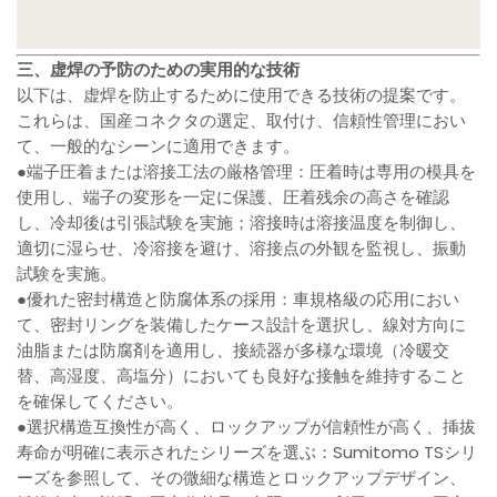
三、虚焊の予防のための実用的な技術
以下は、虚焊を防止するために使用できる技術の提案です。
これらは、国産コネクタの選定、取付け、信頼性管理におい
て、一般的なシーンに適用できます。
●端子圧着または溶接工法の厳格管理：圧着時は専用の模具を
使用し、端子の変形を一定に保護、圧着残余の高さを確認
し、冷却後は引張試験を実施；溶接時は溶接温度を制御し、
適切に湿らせ、冷溶接を避け、溶接点の外観を監視し、振動
試験を実施。
●優れた密封構造と防腐体系の採用：車規格級の応用におい
て、密封リングを装備したケース設計を選択し、線対方向に
油脂または防腐剤を適用し、接続器が多様な環境（冷暖交
替、高湿度、高塩分）においても良好な接触を維持すること
を確保してください。
●選択構造互換性が高く、ロックアップが信頼性が高く、挿拔
寿命が明確に表示されたシリーズを選ぶ：Sumitomo TSシリ
ーズを参照して、その微細な構造とロックアップデザイン、