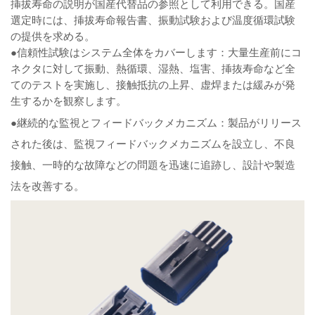
挿拔寿命の説明が国産代替品の参照として利用できる。国産
選定時には、挿拔寿命報告書、振動試験および温度循環試験
の提供を求める。
●信頼性試験はシステム全体をカバーします：大量生産前にコ
ネクタに対して振動、熱循環、湿熱、塩害、挿抜寿命など全
てのテストを実施し、接触抵抗の上昇、虚焊または緩みが発
生するかを観察します。
●継続的な監視とフィードバックメカニズム：製品がリリース
された後は、監視フィードバックメカニズムを設立し、不良
接触、一時的な故障などの問題を迅速に追跡し、設計や製造
法を改善する。