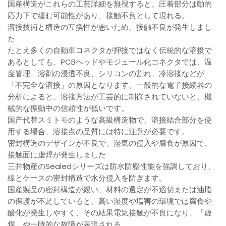
国産構造がこれらの工芸詳細を無視すると、圧着部分は動的
応力下で緩む可能性があり、接触不良として現れる。
溶接技術と構造の互換性が悪いため、接触不良が発生しまし
た
たとえ多くの自動車コネクタが押接ではなく伝統的な溶接で
あるとしても、PCBヘッドやモジュール化コネクタでは、温
度管理、溶剤の浸透不良、シリコンの割れ、冷溶接などが
「不完全な溶接」の原因となります。一般的な電子接続器の
分析によると、溶接方法が工芸的に制御されていないと、機
械的な振動中の信頼性が低いです。
国产代替スミトモのような高級構造物で、溶接結合部分を使
用する場合、溶接点の品質には特に注意が必要です。
密封構造のデザインが不良で、湿気の侵入や腐食が原因で、
接触面に虚焊が発生しました
三井物産のSealedシリーズは防水防塵性能を強調しており、
線とケースの密封構造で水分侵入を防ぎます。
国産製品の密封構造が緩い、材料の選定が不適切または油脂
の保護が不足していると、高い湿度や塩害の環境では腐食や
酸化が発生しやすく、その結果電気接触が不良になり、「虚
焊」や一時的な故障が表現される。