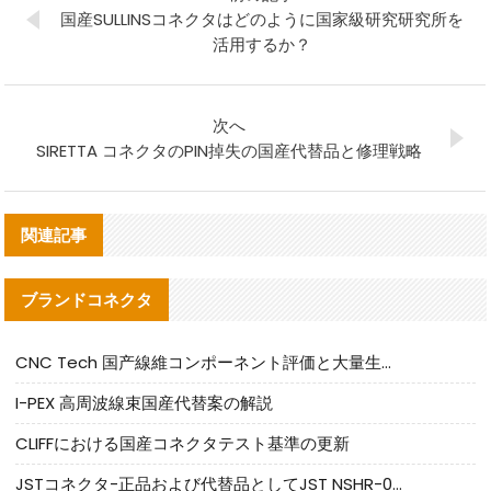
国産SULLINSコネクタはどのように国家級研究研究所を
活用するか？
次へ
SIRETTA コネクタのPIN掉失の国産代替品と修理戦略
関連記事
ブランドコネクタ
CNC Tech 国产線維コンポーネント評価と大量生産適合ガイド
I-PEX 高周波線束国産代替案の解説
CLIFFにおける国産コネクタテスト基準の更新
JSTコネクタ-正品および代替品としてJST NSHR-02V-Sコネクタを提供します