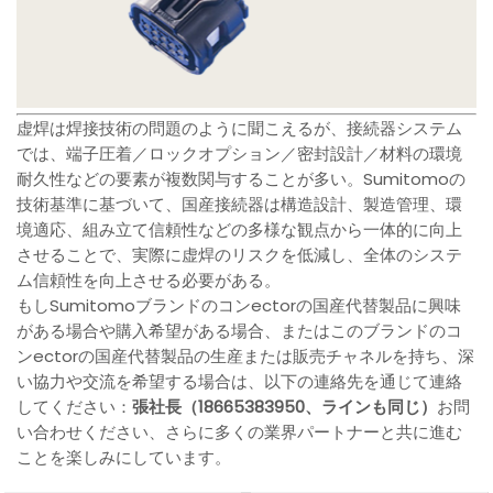
虚焊は焊接技術の問題のように聞こえるが、接続器システム
では、端子圧着／ロックオプション／密封設計／材料の環境
耐久性などの要素が複数関与することが多い。Sumitomoの
技術基準に基づいて、国産接続器は構造設計、製造管理、環
境適応、組み立て信頼性などの多様な観点から一体的に向上
させることで、実際に虚焊のリスクを低減し、全体のシステ
ム信頼性を向上させる必要がある。
もしSumitomoブランドのコンectorの国産代替製品に興味
がある場合や購入希望がある場合、またはこのブランドのコ
ンectorの国産代替製品の生産または販売チャネルを持ち、深
い協力や交流を希望する場合は、以下の連絡先を通じて連絡
してください：
張社長（18665383950、ラインも同じ）
お問
い合わせください、さらに多くの業界パートナーと共に進む
ことを楽しみにしています。