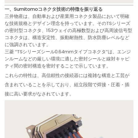
一、Sumitomoコネクタ技術の特徴を振り返る
三井物産は、自動車および産業用コネクタ製品において明確
な技術規格とデザイン理念を持っています。そのTSシリーズ
の密封型コネクタ、153ウェイの高極数型および高周波信号型
コネクタは、構造安定性、振動耐熱性、防水防塵レベルなど
に強調されています。
三菱 “TSシリーズシール0.64mmタイプコネクタ”は、エンジ
ンルームなどの厳しい環境に適した密封シールと線対キャビ
ティ間の密封構造を密封することで示しています。
これらの特性は、高信頼性の接続器には複雑な構造と工芸が
含まれていることを示しており、組立段階で焊接・圧着・插
接に高い要求がなされています。