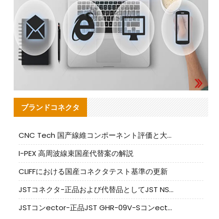
ブランドコネクタ
CNC Tech 国产線維コンポーネント評価と大量生産適合ガイド
I-PEX 高周波線束国産代替案の解説
CLIFFにおける国産コネクタテスト基準の更新
JSTコネクタ-正品および代替品としてJST NSHR-02V-Sコネクタを提供します
JSTコンector-正品JST GHR-09V-Sコンector|代替品提供