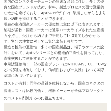
国内のコンネクターチェーンの急速な台頭に伴い、多くの優
良な国産ブランドが技術、材料、製造プロセスの面で飛躍的
な進歩を遂げており、Aptivのデザインに準拠しながらもより
短い納期を提供することができます。
現在の主流国産メーカーの優位性は主に以下に表されます：
納期が柔軟：国産メーカーは通常ローカライズされた生産能
力を持ち、受注から納品まで平均して1～3週間しかかから
ず、緊急の注文に対しては緊急出荷も可能です。
構造と性能の互換性：多くの国産製品は、端子やケースの設
計において、Aptivシリーズとの構造的互換性を持っており、
直接交換して使用することができます。
車規認証整備：一部の国産ブランドはIATF16949、UL、TUVな
どの認証を通過しており、信頼性および一貫性において国際
基準に近づいています。
コストが有利：同等の品質を維持しながら、国産コネクタの
調達コストは比較的低く、機器メーカーが全体プロジェクト
のコストを削減するのに役立ちます。