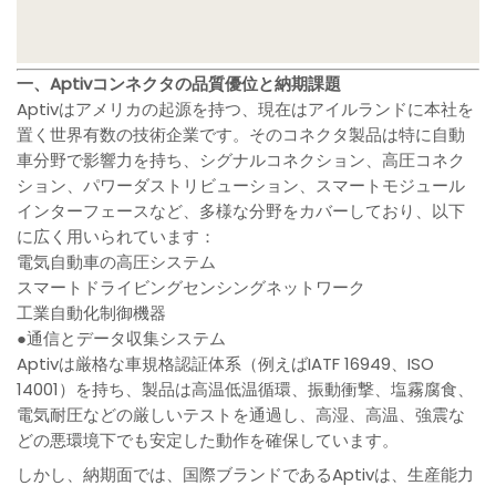
一、Aptivコンネクタの品質優位と納期課題
Aptivはアメリカの起源を持つ、現在はアイルランドに本社を
置く世界有数の技術企業です。そのコネクタ製品は特に自動
車分野で影響力を持ち、シグナルコネクション、高圧コネク
ション、パワーダストリビューション、スマートモジュール
インターフェースなど、多様な分野をカバーしており、以下
に広く用いられています：
電気自動車の高圧システム
スマートドライビングセンシングネットワーク
工業自動化制御機器
●通信とデータ収集システム
Aptivは厳格な車規格認証体系（例えばIATF 16949、ISO
14001）を持ち、製品は高温低温循環、振動衝撃、塩霧腐食、
電気耐圧などの厳しいテストを通過し、高湿、高温、強震な
どの悪環境下でも安定した動作を確保しています。
しかし、納期面では、国際ブランドであるAptivは、生産能力