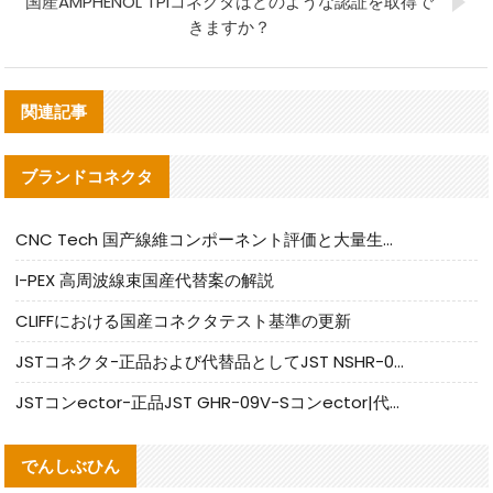
国産AMPHENOL TPIコネクタはどのような認証を取得で
きますか？
関連記事
ブランドコネクタ
CNC Tech 国产線維コンポーネント評価と大量生産適合ガイド
I-PEX 高周波線束国産代替案の解説
CLIFFにおける国産コネクタテスト基準の更新
JSTコネクタ-正品および代替品としてJST NSHR-02V-Sコネクタを提供します
JSTコンector-正品JST GHR-09V-Sコンector|代替品提供
でんしぶひん