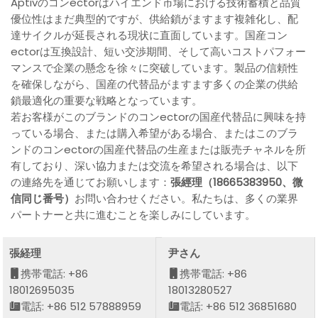
Aptivのコンectorはハイエンド市場における技術蓄積と品質
優位性はまだ典型的ですが、供給鎖がますます複雑化し、配
達サイクルが延長される現状に直面しています。国産コン
ectorは互換設計、短い交渉期間、そして高いコストパフォー
マンスで企業の懸念を徐々に突破しています。製品の信頼性
を確保しながら、国産の代替品がますます多くの企業の供給
鎖最適化の重要な戦略となっています。
若お客様がこのブランドのコンectorの国産代替品に興味を持
っている場合、または購入希望がある場合、またはこのブラ
ンドのコンectorの国産代替品の生産または販売チャネルを所
有しており、深い協力または交流を希望される場合は、以下
の連絡先を通じてお願いします：
張經理（18665383950、微
信同じ番号）
お問い合わせください。私たちは、多くの業界
パートナーと共に進むことを楽しみにしています。
張経理
尹さん
携帯電話: +86
携帯電話: +86
18012695035
18013280527
電話: +86 512 57888959
電話: +86 512 36851680