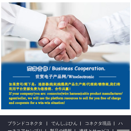
ブランドコネクタ
|
でんしぶひん
|
コネクタ現品
|
ハ
ーネスアセンブリ
|
製品の情報
|
連絡とサービス
|