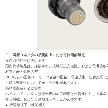
二、国産コネクタの品質向上における技術的難点
接点部信頼性に欠けます
国産代替製品は、挿拔寿命、接触抵抗安定性、および電磁遮蔽
材質と表面処理の差
ODUなどの国際メーカーは合金の配合、電镀技術、防食処理
生産の安定性において向上の余地があります。
高精度製造と公差管理
ハイエンドコネクタは微米級の加工精度と一貫性に対して非常
複合機械、および自動検査システムが必要です。
4. 极端環境下の検証能力