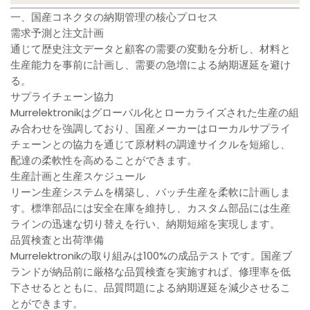
一、国産コネクタの納期管理の核心プロセス
需求予測と注文計画
通じて歴史注文データと顧客の需要の変動を分析し、材料と
生産能力を事前に計画し、需要の急増による納期遅延を避け
る。
サプライチェーン協力
Murrelektronikはグローバル化とローカライズされた生産の組
み合わせを強調しており、国産メーカーはローカルサプライ
チェーンとの協力を通じて原材料の調達サイクルを短縮し、
配達の柔軟性を高めることができます。
生産計画と生産スケジュール
リーン生産システムを構築し、バッチ生産を柔軟に計画しま
す。標準部品には安全在庫を維持し、カスタム部品には生産
ラインの迅速な切り替えを行い、納期短縮を実現します。
品質検査と出荷準備
Murrelektronikの取り組みは100%の成品テストです。国産ブ
ランドが納品前に厳格な品質検査を実施すれば、修理率を低
下させるとともに、品質問題による納期遅延を減少させるこ
とができます。