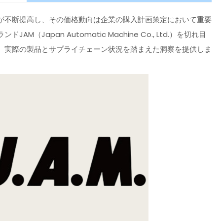
が不断提高し、その価格動向は企業の購入計画策定において重要
apan Automatic Machine Co., Ltd.）を切れ目
、実際の製品とサプライチェーン状況を踏まえた洞察を提供しま