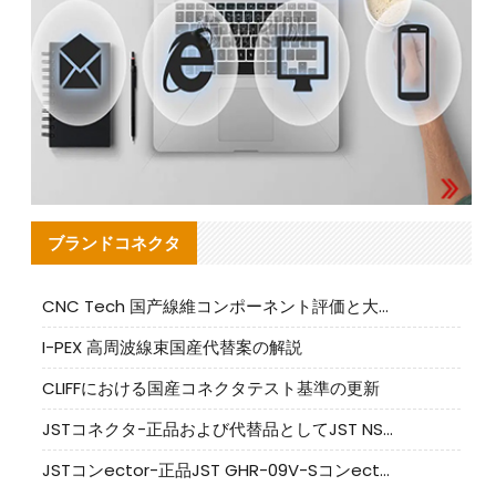
ブランドコネクタ
CNC Tech 国产線維コンポーネント評価と大量生産適合ガイド
I-PEX 高周波線束国産代替案の解説
CLIFFにおける国産コネクタテスト基準の更新
JSTコネクタ-正品および代替品としてJST NSHR-02V-Sコネクタを提供します
JSTコンector-正品JST GHR-09V-Sコンector|代替品提供