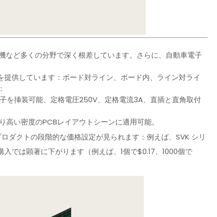
圧機など多くの分野で深く根差しています。さらに、自動車電子
を提供しています：ボード対ライン、ボード内、ライン対ライ
：
端子を挿装可能、定格電圧250V、定格電流3A、直插と直角取付
より高い密度のPCBレイアウトシーンに適用可能。
M プロダクトの段階的な価格設定が見られます：例えば、SVK シリ
は顕著に下がります（例えば、1個で$0.17、1000個で