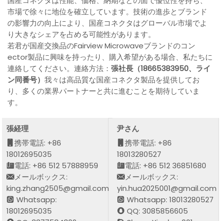
国産コネクタは性能、価格、納期などの面で優位性を持ち、
市場で徐々に地位を確立しています。技術の進歩とブランド
の影響力の向上により、国産コネクタはグローバル市場でよ
り大きなシェアを占める可能性があります。
若君が国産交換品のFairview Microwaveブランドのコン
ector製品に興味を持ったり、購入希望がある場合、私たちに
連絡してください。連絡方法：
張社長（18665383950、ライ
ン同番号）
我々は高品質な国産コネクタ製品を提供してお
り、多くの業界パートナーと共に進むことを期待していま
す。
張経理
尹さん
携帯電話: +86
携帯電話: +86
18012695035
18013280527
電話: +86 512 57888959
電話: +86 512 36851680
メールボックス:
メールボックス:
king.zhang2505@gmail.com
yin.hua2025001@gmail.com
Whatsapp:
Whatsapp: 18013280527
18012695035
QQ: 3085856605