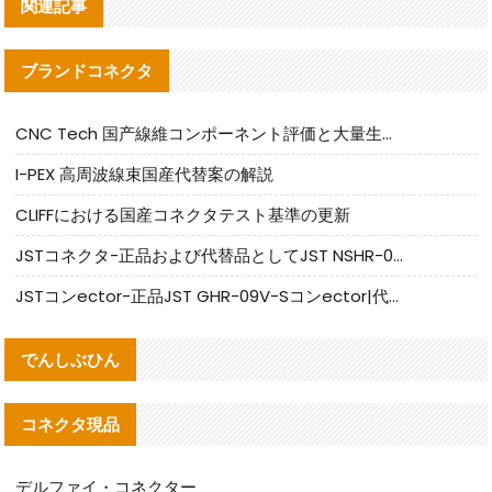
関連記事
ブランドコネクタ
CNC Tech 国产線維コンポーネント評価と大量生産適合ガイド
I-PEX 高周波線束国産代替案の解説
CLIFFにおける国産コネクタテスト基準の更新
JSTコネクタ-正品および代替品としてJST NSHR-02V-Sコネクタを提供します
JSTコンector-正品JST GHR-09V-Sコンector|代替品提供
でんしぶひん
コネクタ現品
デルファイ・コネクター