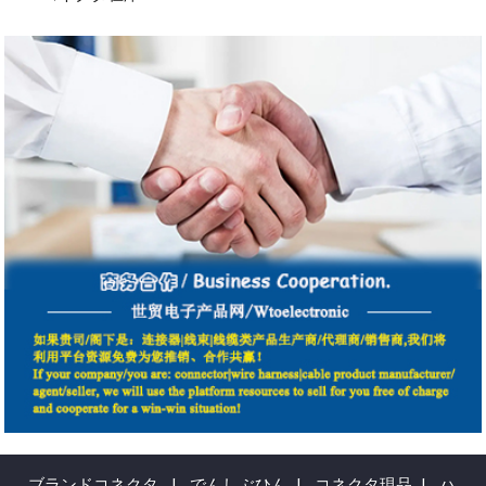
ブランドコネクタ
|
でんしぶひん
|
コネクタ現品
|
ハ