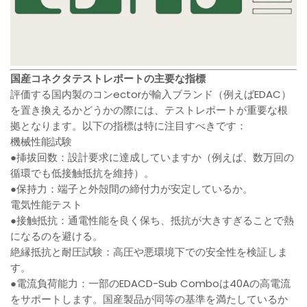
国産コネクタテストレポートの主要な指標
評価する国内製のコンectorが輸入ブランド（例えばEDAC）
を置き換えるかどうかの際には、テストレポートが重要な根
拠となります。以下の指標は特に注目すべきです：
機械性能試験
●挿拔回数：設計要求に達成していますか（例えば、数万回の
循環でも低接触抵抗を維持）。
●保持力：端子と外殻間の締付力が安定しているか。
電気性能テスト
●接触抵抗：通電性能を良く保ち、抵抗が大きすぎることで熱
になるのを避ける。
絶縁抵抗と耐圧試験：高圧や悪環境下での安全性を検証しま
す。
●電流負荷能力：一部のEDACD-Sub Comboは40Aの高電流
をサポートします。国産製品が同等の基準を満たしているか