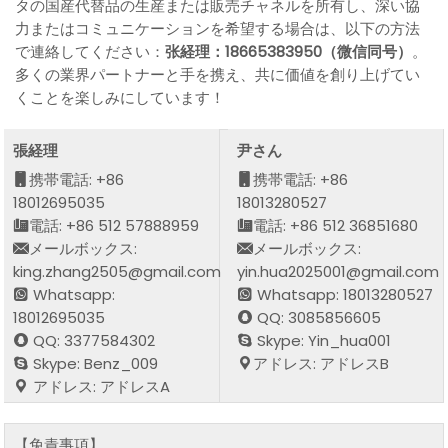
タの国産代替品の生産または販売チャネルを所有し、深い協
力またはコミュニケーションを希望する場合は、以下の方法
で連絡してください：
张経理：18665383950（微信同号）
。
多くの業界パートナーと手を携え、共に価値を創り上げてい
くことを楽しみにしています！
張経理
尹さん
携帯電話: +86
携帯電話: +86
18012695035
18013280527
電話: +86 512 57888959
電話: +86 512 36851680
メールボックス:
メールボックス:
king.zhang2505@gmail.com
yin.hua2025001@gmail.com
Whatsapp:
Whatsapp: 18013280527
18012695035
QQ: 3085856605
QQ: 3377584302
Skype: Yin_hua001
Skype: Benz_009
アドレス: アドレスB
アドレス: アドレスA
【免責事項】