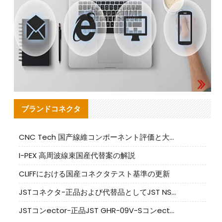
ブランドコネクタ
CNC Tech 国产線維コンポーネント評価と大量生産適合ガイド
I-PEX 高周波線束国産代替案の解説
CLIFFにおける国産コネクタテスト基準の更新
JSTコネクタ-正品および代替品としてJST NSHR-02V-Sコネクタを提供します
JSTコンector-正品JST GHR-09V-Sコンector|代替品提供