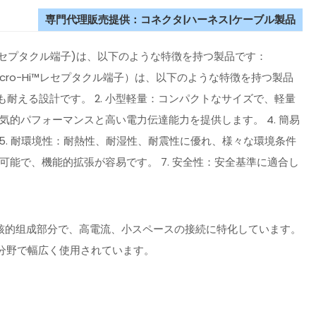
専門代理販売提供：コネクタ|ハーネス|ケーブル製品
-Hi™-レセプタクル端子)は、以下のような特徴を持つ製品です：
タ（Micro-Hi™レセプタクル端子）は、以下のような特徴を持つ製品
も耐える設計です。 2. 小型軽量：コンパクトなサイズで、軽量
気的パフォーマンスと高い電力伝達能力を提供します。 4. 簡易
5. 耐環境性：耐熱性、耐湿性、耐震性に優れ、様々な環境条件
可能で、機能的拡張が容易です。 7. 安全性：安全基準に適合し
 系列コネクタの核的组成部分で、高電流、小スペースの接続に特化しています。
分野で幅広く使用されています。