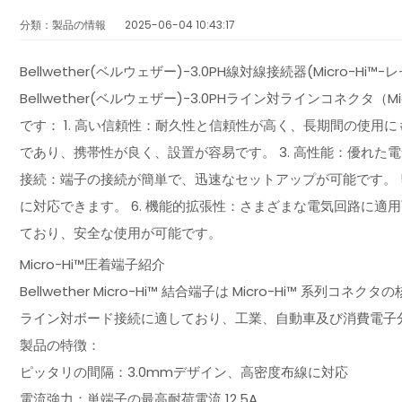
分類：製品の情報
2025-06-04 10:43:17
Bellwether(ベルウェザー)-3.0PH線対線接続器(Micro
Bellwether(ベルウェザー)-3.0PHライン対ラインコネク
です： 1. 高い信頼性：耐久性と信頼性が高く、長期間の使用に
であり、携帯性が良く、設置が容易です。 3. 高性能：優れた電
接続：端子の接続が簡単で、迅速なセットアップが可能です。 
に対応できます。 6. 機能的拡張性：さまざまな電気回路に適用
ており、安全な使用が可能です。
Micro-Hi™圧着端子紹介
Bellwether Micro-Hi™ 結合端子は Micro-Hi™
ライン対ボード接続に適しており、工業、自動車及び消費電子
製品の特徴：
ピッタリの間隔：3.0mmデザイン、高密度布線に対応
電流強力：単端子の最高耐荷電流 12.5A