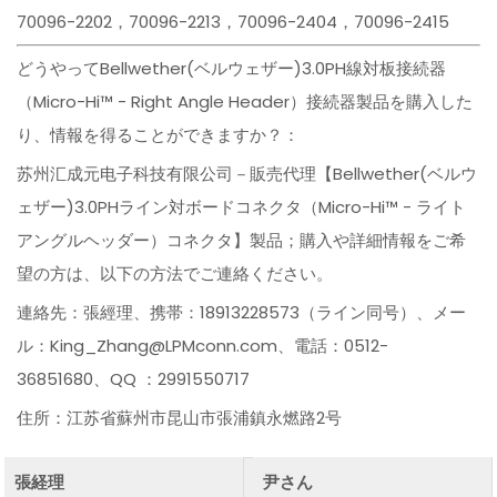
70096-2202，70096-2213，70096-2404，70096-2415
どうやってBellwether(ベルウェザー)3.0PH線対板接続器
（Micro-Hi™ - Right Angle Header）接続器製品を購入した
り、情報を得ることができますか？：
苏州汇成元电子科技有限公司－販売代理【Bellwether(ベルウ
ェザー)3.0PHライン対ボードコネクタ（Micro-Hi™ - ライト
アングルヘッダー）コネクタ】製品；購入や詳細情報をご希
望の方は、以下の方法でご連絡ください。
連絡先：張經理、携帯：18913228573（ライン同号）、メー
ル：King_Zhang@LPMconn.com、電話：0512-
36851680、QQ ：2991550717
住所：江苏省蘇州市昆山市張浦鎮永燃路2号
張経理
尹さん