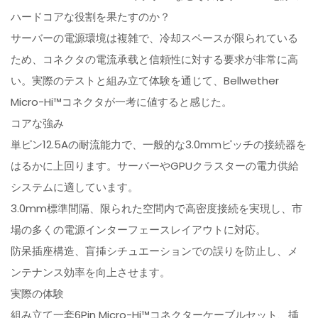
ハードコアな役割を果たすのか？
サーバーの電源環境は複雑で、冷却スペースが限られている
ため、コネクタの電流承载と信頼性に対する要求が非常に高
い。実際のテストと組み立て体験を通じて、Bellwether
Micro-Hi™コネクタが一考に値すると感じた。
コアな強み
単ピン12.5Aの耐流能力で、一般的な3.0mmピッチの接続器を
はるかに上回ります。サーバーやGPUクラスターの電力供給
システムに適しています。
3.0mm標準間隔、限られた空間内で高密度接続を実現し、市
場の多くの電源インターフェースレイアウトに対応。
防呆插座構造、盲挿シチュエーションでの誤りを防止し、メ
ンテナンス効率を向上させます。
実際の体験
組み立て一套6Pin Micro-Hi™コネクターケーブルセット、挿