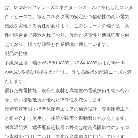
は、Micro-Hi™シリーズコネクターシステムに特化したコンタ
クトピースで、線とコネクタ間の安定かつ信頼性の高い電気
接続を実現する責任があります。このシリーズの端子は、高
性能銅合金で製造されており、優れた導電性と機械強度を備
えており、様々な線径と作業環境に適しています。
製品の特徴：
多線規互換：端子が2630 AWG、2024 AWGおよび16〜18
AWGの多様な規格をカバーし、異なる線径の配線ニーズを満
たします。
優れた導電性能：銅合金素材と高精度の電镀技術を組み合わ
せ、低い接触抵抗と優れた導電性を確保します。
圧着安定牢固：標準化圧着エリアの構造設計、専用圧着工具
と組み合わせ使用し、接続が確実で振動耐久性があります。
耐高温阻燃：端子配套连接器の外壳は耐高温阻燃性のナイロ
ン素材を使用しており、悪劣な産業環境に対応しています。