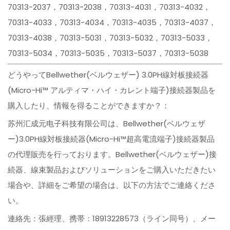
70313-2037，70313-2038，70313-4031，70313-4032，
70313-4033，70313-4034，70313-4035，70313-4037，
70313-4038，70313-5031，70313-5032，70313-5033，
70313-5034，70313-5035，70313-5037，70313-5038
どうやってBellwether(ベルウェザー) 3.0PH線対板接続器
(Micro-Hi™ アルティマ・ハイ・カレント端子)接続器製品を
購入したり、情報を得ることができますか？：
苏州汇成元电子科技有限公司は、Bellwether(ベルウェザ
ー)3.0PH線対板接続器(Micro-Hi™超高電流端子)接続器製品
の代理販売を行っております。Bellwether(ベルウェザー)接
続器、線束製品およびソリューションをご購入いただきたい
場合や、詳細をご希望の場合は、以下の方法でご連絡くださ
い。
連絡先：張經理、携帯：18913228573（ライン同号）、メー