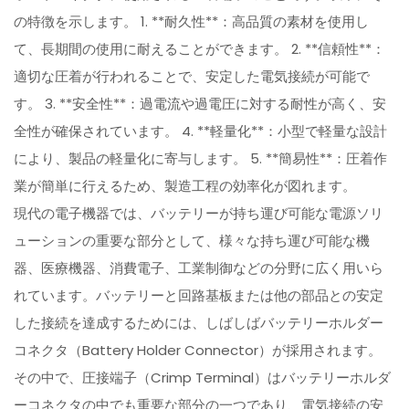
の特徴を示します。 1. **耐久性**：高品質の素材を使用し
て、長期間の使用に耐えることができます。 2. **信頼性**：
適切な圧着が行われることで、安定した電気接続が可能で
す。 3. **安全性**：過電流や過電圧に対する耐性が高く、安
全性が確保されています。 4. **軽量化**：小型で軽量な設計
により、製品の軽量化に寄与します。 5. **簡易性**：圧着作
業が簡単に行えるため、製造工程の効率化が図れます。
現代の電子機器では、バッテリーが持ち運び可能な電源ソリ
ューションの重要な部分として、様々な持ち運び可能な機
器、医療機器、消費電子、工業制御などの分野に広く用いら
れています。バッテリーと回路基板または他の部品との安定
した接続を達成するためには、しばしばバッテリーホルダー
コネクタ（Battery Holder Connector）が採用されます。
その中で、圧接端子（Crimp Terminal）はバッテリーホルダ
ーコネクタの中でも重要な部分の一つであり、電気接続の安