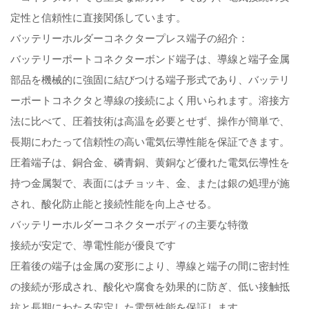
定性と信頼性に直接関係しています。
バッテリーホルダーコネクタープレス端子の紹介：
バッテリーポートコネクターボンド端子は、導線と端子金属
部品を機械的に強固に結びつける端子形式であり、バッテリ
ーポートコネクタと導線の接続によく用いられます。溶接方
法に比べて、圧着技術は高温を必要とせず、操作が簡単で、
長期にわたって信頼性の高い電気伝導性能を保証できます。
圧着端子は、銅合金、磷青銅、黄銅など優れた電気伝導性を
持つ金属製で、表面にはチョッキ、金、または銀の処理が施
され、酸化防止能と接続性能を向上させる。
バッテリーホルダーコネクターボディの主要な特徴
接続が安定で、導電性能が優良です
圧着後の端子は金属の変形により、導線と端子の間に密封性
の接続が形成され、酸化や腐食を効果的に防ぎ、低い接触抵
抗と長期にわたる安定した電気性能を保証します。