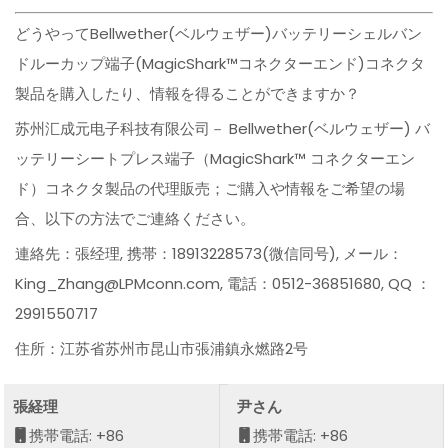
どうやってBellwether(ベルウェザー)バッテリーシェルバン
ドルーカップ端子(MagicShark™コネクターエンド)コネクタ
製品を購入したり、情報を得ることができますか？
苏州汇成元电子科技有限公司－ Bellwether(ベルウェザー) バ
ッテリーシートプレス端子（MagicShark™ コネクターエン
ド）コネクタ製品の代理販売；ご購入や情報をご希望の場
合、以下の方法でご連絡ください。
連絡先：張经理, 携帯：18913228573(微信同号), メール：
King_Zhang@LPMconn.com, 電話：0512-36851680, QQ ：
2991550717
住所：江苏省苏州市昆山市張浦鎮永燃路2号
張経理
尹さん
携帯電話: +86
携帯電話: +86