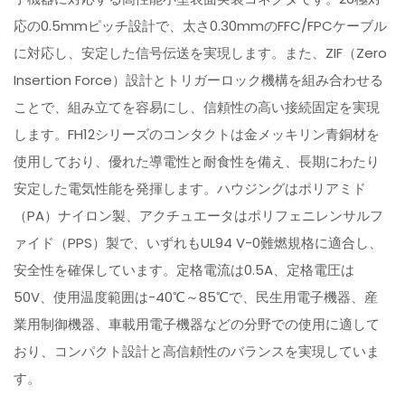
応の0.5mmピッチ設計で、太さ0.30mmのFFC/FPCケーブル
に対応し、安定した信号伝送を実現します。また、ZIF（Zero
Insertion Force）設計とトリガーロック機構を組み合わせる
ことで、組み立てを容易にし、信頼性の高い接続固定を実現
します。FH12シリーズのコンタクトは金メッキリン青銅材を
使用しており、優れた導電性と耐食性を備え、長期にわたり
安定した電気性能を発揮します。ハウジングはポリアミド
（PA）ナイロン製、アクチュエータはポリフェニレンサルフ
ァイド（PPS）製で、いずれもUL94 V-0難燃規格に適合し、
安全性を確保しています。定格電流は0.5A、定格電圧は
50V、使用温度範囲は-40℃～85℃で、民生用電子機器、産
業用制御機器、車載用電子機器などの分野での使用に適して
おり、コンパクト設計と高信頼性のバランスを実現していま
す。