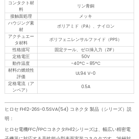
コンタクト材
リン青銅
料
接触面処理
メッキ
ハウジング素
ポリアミド（PA）、ナイロン
材
アクチュエー
ポリフェニレンサルファイド（PPS）
タ材料
性格描写
固定テール、ゼロ挿入力（ZIF）
定格電圧
50V
動作温度
-40°C ~ 85°C
材料の燃焼性
UL94 V-0
評価
定格電流（ア
0.5A
ンペア）
ヒロセ FH12-26S-0.5SVA(54) コネクタ 製品（シリーズ）説
明：
ヒロセ電機FFC/FPCコネクタFH12シリーズは、幅広い精密電
子機器に対応する高性能小型表面実装コネクタです。26極対