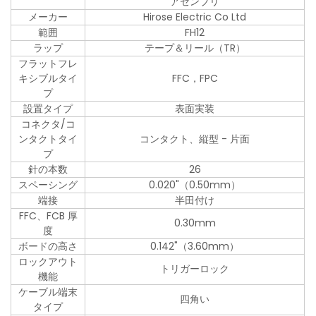
アセンブリ
メーカー
Hirose Electric Co Ltd
範囲
FH12
ラップ
テープ＆リール（TR）
フラットフレ
キシブルタイ
FFC，FPC
プ
設置タイプ
表面実装
コネクタ/コ
ンタクトタイ
コンタクト、縦型 - 片面
プ
針の本数
26
スペーシング
0.020"（0.50mm）
端接
半田付け
FFC、FCB 厚
0.30mm
度
ボードの高さ
0.142"（3.60mm）
ロックアウト
トリガーロック
機能
ケーブル端末
四角い
タイプ