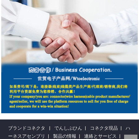
ブランドコネクタ
|
でんしぶひん
|
コネクタ現品
|
ハ
ーネスアセンブリ
|
製品の情報
|
連絡とサービス
|